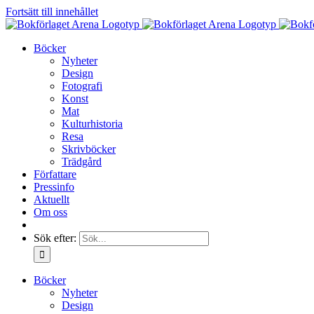
Fortsätt till innehållet
Böcker
Nyheter
Design
Fotografi
Konst
Mat
Kulturhistoria
Resa
Skrivböcker
Trädgård
Författare
Pressinfo
Aktuellt
Om oss
Sök efter:
Böcker
Nyheter
Design