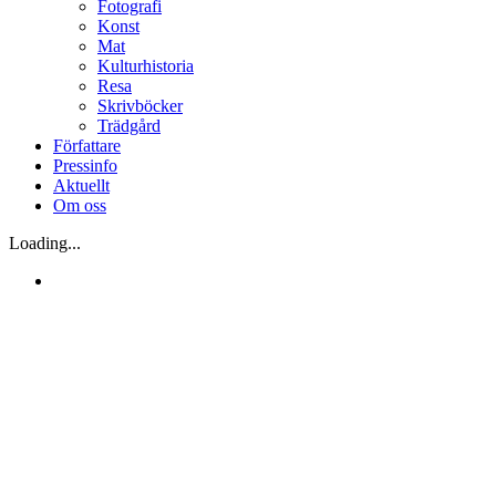
Fotografi
Konst
Mat
Kulturhistoria
Resa
Skrivböcker
Trädgård
Författare
Pressinfo
Aktuellt
Om oss
Loading...