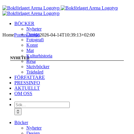
Fortsätt
till
innehållet
BÖCKER
Nyheter
Design
Home
Pontus Jarnlo
2026-04-14T10:39:13+02:00
Fotografi
Konst
Mat
Kulturhistoria
NYHETER
Resa
Skrivböcker
Trädgård
FÖRFATTARE
PRESSINFO
AKTUELLT
OM OSS
Sök
efter:
Böcker
Nyheter
Design