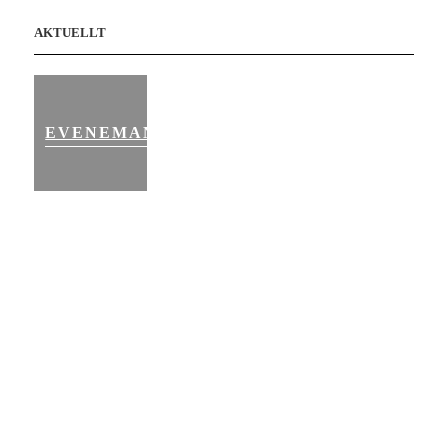
AKTUELLT
EVENEMANG
STÖD
UNICEFS
ARBETE
I
UKRAINA