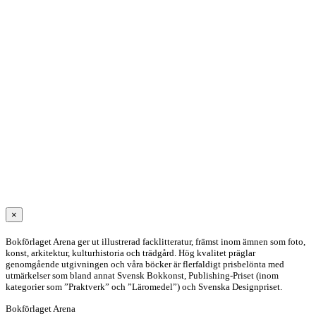
KATALOG
VÅREN
2026
ANMÄL DIG TILL VÅRT NYHETSBREV
Stäng
×
snabbvy
av
Bokförlaget Arena ger ut illustrerad facklitteratur, främst inom ämnen som foto,
produkten
konst, arkitektur, kulturhistoria och trädgård. Hög kvalitet präglar
genomgående utgivningen och våra böcker är flerfaldigt prisbelönta med
utmärkelser som bland annat Svensk Bokkonst, Publishing-Priset (inom
kategorier som ”Praktverk” och ”Läromedel”) och Svenska Designpriset.
Bokförlaget Arena