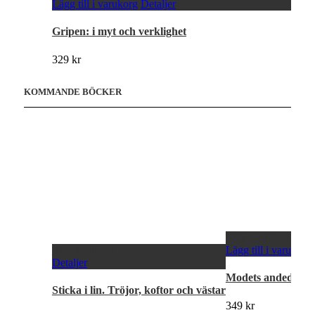
Lägg till i varukorg
Detaljer
Gripen: i myt och verklighet
329
kr
KOMMANDE BÖCKER
Visa varukorg
Visa varukorg
Lägg till i varukorg
Detaljer
Modets andedräkt.
Sticka i lin. Tröjor, koftor och västar
349
kr