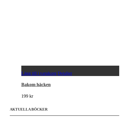
Visa varukorg
Lägg till i varukorg
Detaljer
Bakom häcken
199
kr
AKTUELLA BÖCKER