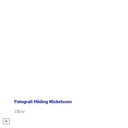
Fotografi Hilding Mickelsson
139
kr
Stäng
×
snabbvy