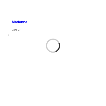
Madonna
249
kr
p nu