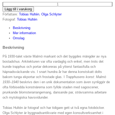
Trapphusens
Lägg till i varukorg
konst:
Författare:
Tobias Hultén
,
Olga Schlyter
Malmö
Fotograf:
Tobias Hultén
1930–
1940
Beskrivning
mängd
Mer information
Omslag
Beskrivning
På 1930-talet växte Malmö markant och det byggdes mängder av nya
bostadshus. Arkitekturen var ofta vardaglig och enkel, men trots det
kunde trapphus och portar dekoreras på ytterst fantasifulla och
häpnadsväckande vis. I snart hundra år har denna konstskatt dolts
bakom tunga ekportar och frostade glas. I
Trapphusens konst: Malmö
1930–1940
beskrivs den i en unik dokumentation som även synliggör de
ofta förbisedda konstnärerna som fyllde staden med sagoscener,
prunkande blomsterarrangemang, dansande par, strävsamma arbetare
och mytologiska havsvidunder.
Tobias Hultén är fotograf och har tidigare gett ut två egna fotoböcker.
Olga Schlyter är byggnadsantikvarie med egen konsultverksamhet i