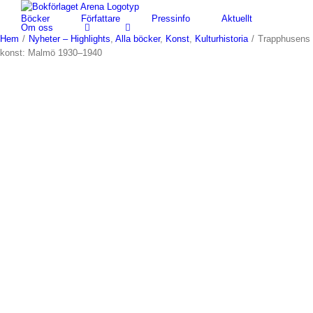
Fortsätt
Böcker
Författare
Pressinfo
Aktuellt
till
Om oss
innehållet
Hem
/
Nyheter – Highlights
,
Alla böcker
,
Konst
,
Kulturhistoria
/
Trapphusens
konst: Malmö 1930–1940