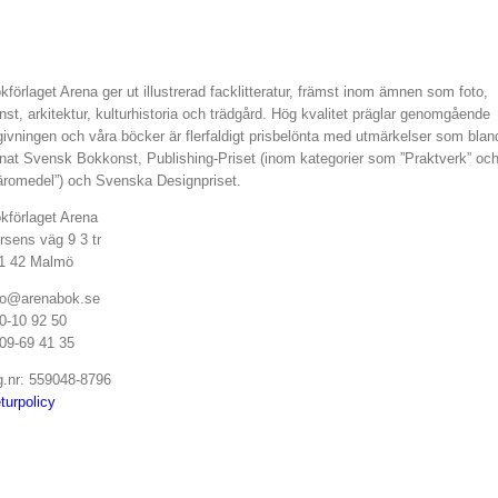
av
produkten
kförlaget Arena ger ut illustrerad facklitteratur, främst inom ämnen som foto,
nst, arkitektur, kulturhistoria och trädgård. Hög kvalitet präglar genomgående
givningen och våra böcker är flerfaldigt prisbelönta med utmärkelser som blan
nat Svensk Bokkonst, Publishing-Priset (inom kategorier som ”Praktverk” oc
äromedel”) och Svenska Designpriset.
kförlaget Arena
rsens väg 9 3 tr
1 42 Malmö
fo@arenabok.se
0-10 92 50
09-69 41 35
g.nr: 559048-8796
turpolicy