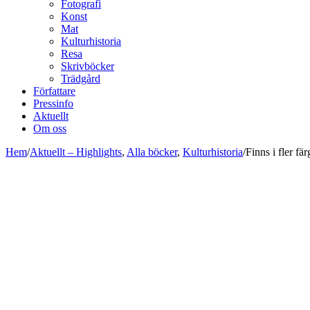
Fotografi
Konst
Mat
Kulturhistoria
Resa
Skrivböcker
Trädgård
Författare
Pressinfo
Aktuellt
Om oss
Hem
/
Aktuellt – Highlights
,
Alla böcker
,
Kulturhistoria
/
Finns i fler fä