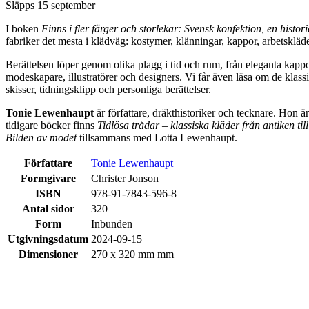
Släpps 15 september
I boken
Finns i fler färger och storlekar: Svensk konfektion, en histor
fabriker det mesta i klädväg: kostymer, klänningar, kappor, arbetsklä
Berättelsen löper genom olika plagg i tid och rum, från eleganta kappo
modeskapare, illustratörer och designers. Vi får även läsa om de kl
skisser, tidningsklipp och personliga berättelser.
Tonie Lewenhaupt
är författare, dräkthistoriker och tecknare. Hon 
tidigare böcker finns
Tidlösa trådar – klassiska kläder från antiken ti
Bilden av modet
tillsammans med Lotta Lewenhaupt.
Författare
Tonie Lewenhaupt
Formgivare
Christer Jonson
ISBN
978-91-7843-596-8
Antal sidor
320
Form
Inbunden
Utgivningsdatum
2024-09-15
Dimensioner
270 x 320 mm mm