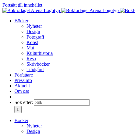
Fortsätt till innehållet
Böcker
Nyheter
Design
Fotografi
Konst
Mat
Kulturhistoria
Resa
Skrivböcker
Trädgård
Författare
Pressinfo
Aktuellt
Om oss
Sök efter:
Böcker
Nyheter
Design