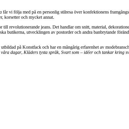
ia
får vi följa med på en personlig stilresa över konfektionens framgån
der, korsetter och mycket annat.
r till revolutionerande jeans. Det handlar om snitt, material, dekorationer,
assiska butikerna, utvecklingen av postorder och andra banbrytande förä
är utbildad på Konstfack och har en mångårig erfarenhet av modebransche
ll våra dagar
,
Kläders tysta språk
,
Svart som – idéer och tankar kring sv