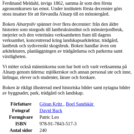
Ferdinand Meldahl, invigs 1862, samma år som den första
agronomkursen tas emot. Under institutets första decennier görs
stora insatser för att förvandla Alnarp till en mönstergård.
Boken
Alnarpsliv
spänner över flera decennier: från den äldre
historien som storgods till lantbruksinstitut och mönsterjordbruk,
mejerier och den veterinära verksamheten fram till dagens
verksamhet, koncentrerad kring landskapsarkitektur, trädgård,
lantbruk och sydsvenskt skogsbruk. Boken handlar även om
arkitekturen, planläggningen av trädgårdarna och parkerna samt
växtligheten.
Vi möter också människorna som har bott och varit verksamma på
Alnarp genom tiderna: mjölkerskor och annan personal ute och inne,
lärlingar, elever och studenter, lärare och forskare.
Boken är rikligt illustrerad med historiska bilder samt nytagna bilder
av byggnader, park, trädgård och landskap.
Författare
Göran Kritz
,
Boel Sandskär
Fotograf
David Back
Formgivare
Patric Leo
ISBN
978-91-7843-517-3
Antal sidor
240