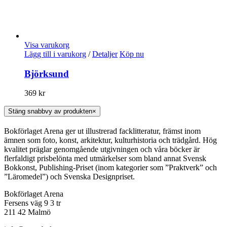
Visa varukorg
Lägg till i varukorg
/
Detaljer
Köp nu
Björksund
369
kr
Stäng snabbvy av produkten
×
Bokförlaget Arena ger ut illustrerad facklitteratur, främst inom
ämnen som foto, konst, arkitektur, kulturhistoria och trädgård. Hög
kvalitet präglar genomgående utgivningen och våra böcker är
flerfaldigt prisbelönta med utmärkelser som bland annat Svensk
Bokkonst, Publishing-Priset (inom kategorier som ”Praktverk” och
”Läromedel”) och Svenska Designpriset.
Bokförlaget Arena
Fersens väg 9 3 tr
211 42 Malmö