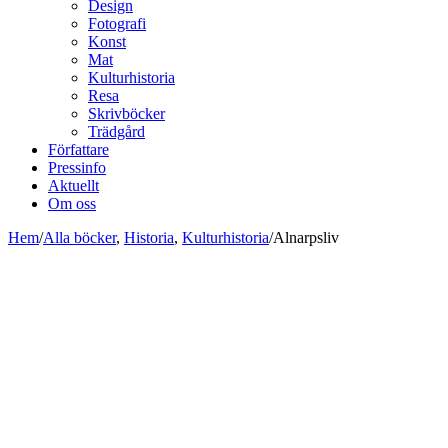
Design
Fotografi
Konst
Mat
Kulturhistoria
Resa
Skrivböcker
Trädgård
Författare
Pressinfo
Aktuellt
Om oss
Hem
/
Alla böcker
,
Historia
,
Kulturhistoria
/
Alnarpsliv