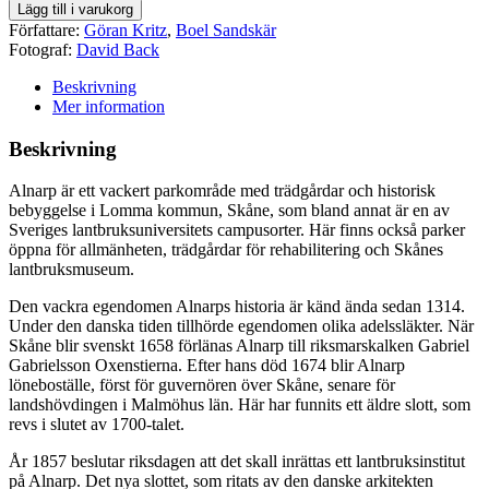
Lägg till i varukorg
Författare:
Göran Kritz
,
Boel Sandskär
Fotograf:
David Back
Beskrivning
Mer information
Beskrivning
Alnarp är ett vackert parkområde med trädgårdar och historisk
bebyggelse i Lomma kommun, Skåne, som bland annat är en av
Sveriges lantbruksuniversitets campusorter. Här finns också parker
öppna för allmänheten, trädgårdar för rehabilitering och Skånes
lantbruksmuseum.
Den vackra egendomen Alnarps historia är känd ända sedan 1314.
Under den danska tiden tillhörde egendomen olika adelssläkter. När
Skåne blir svenskt 1658 förlänas Alnarp till riksmarskalken Gabriel
Gabrielsson Oxenstierna. Efter hans död 1674 blir Alnarp
löneboställe, först för guvernören över Skåne, senare för
landshövdingen i Malmöhus län. Här har funnits ett äldre slott, som
revs i slutet av 1700-talet.
År 1857 beslutar riksdagen att det skall inrättas ett lantbruksinstitut
på Alnarp. Det nya slottet, som ritats av den danske arkitekten