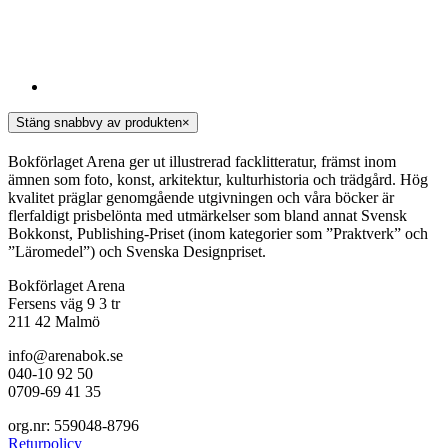
Stäng snabbvy av produkten
×
Bokförlaget Arena ger ut illustrerad facklitteratur, främst inom
ämnen som foto, konst, arkitektur, kulturhistoria och trädgård. Hög
kvalitet präglar genomgående utgivningen och våra böcker är
flerfaldigt prisbelönta med utmärkelser som bland annat Svensk
Bokkonst, Publishing-Priset (inom kategorier som ”Praktverk” och
”Läromedel”) och Svenska Designpriset.
Bokförlaget Arena
Fersens väg 9 3 tr
211 42 Malmö
info@arenabok.se
040-10 92 50
0709-69 41 35
org.nr: 559048-8796
Returpolicy