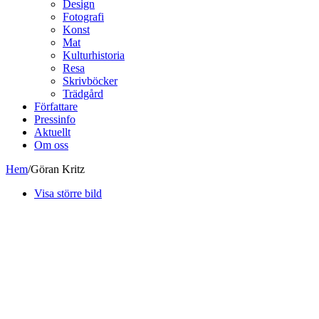
Design
Fotografi
Konst
Mat
Kulturhistoria
Resa
Skrivböcker
Trädgård
Författare
Pressinfo
Aktuellt
Om oss
Hem
/
Göran Kritz
Visa större bild