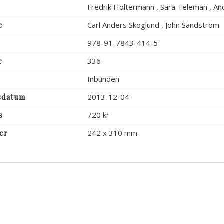
Fredrik Holtermann
,
Sara Teleman
,
An
e
Carl Anders Skoglund
,
John Sandström
978-91-7843-414-5
r
336
Inbunden
sdatum
2013-12-04
s
720 kr
er
242 x 310 mm