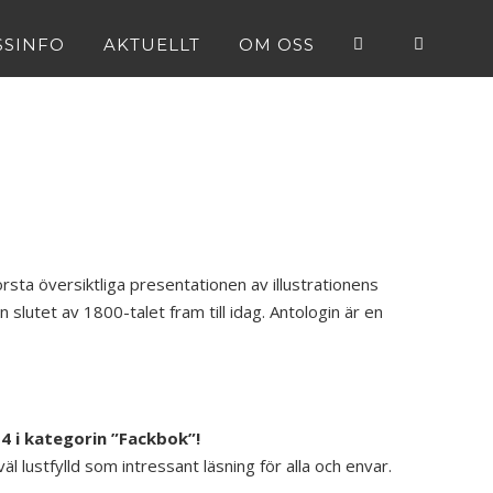
SSINFO
AKTUELLT
OM OSS
örsta översiktliga presentationen av illustrationens
ån slutet av 1800-talet fram till idag. Antologin är en
4 i
kategorin ”Fackbok”!
 lustfylld som intressant läsning för alla och envar.