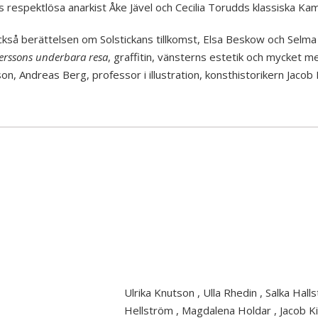
 respektlösa anarkist Åke Jävel och Cecilia Torudds klassiska Kam
ckså berättelsen om Solstickans tillkomst, Elsa Beskow och Selma 
gerssons underbara resa
, graffitin, vänsterns estetik och mycket me
son, Andreas Berg, professor i illustration, konsthistorikern Jacob
Ulrika Knutson
,
Ulla Rhedin
,
Salka Hall
Hellström
,
Magdalena Holdar
,
Jacob K