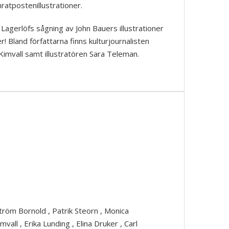
ratpostenillustrationer.
Lagerlöfs sågning av John Bauers illustrationer
r! Bland författarna finns kulturjournalisten
 Kimvall samt illustratören Sara Teleman.
ström Bornold
,
Patrik Steorn
,
Monica
imvall
,
Erika Lunding
,
Elina Druker
,
Carl