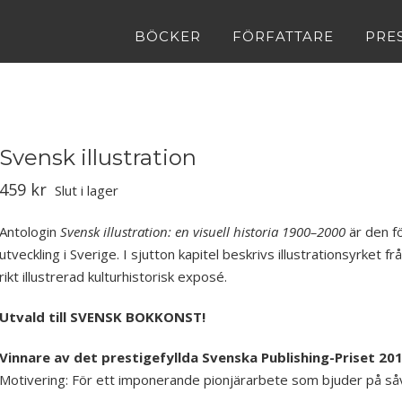
BÖCKER
FÖRFATTARE
PRE
Svensk illustration
459
kr
Slut i lager
Antologin
Svensk illustration: en visuell historia 1900–2000
är den f
utveckling i Sverige. I sjutton kapitel beskrivs illustrationsyrket fr
rikt illustrerad kulturhistorisk exposé.
Utvald till SVENSK BOKKONST!
Vinnare av det prestigefyllda
Svenska Publishing-Priset
201
Motivering: För ett imponerande pionjärarbete som bjuder på såväl