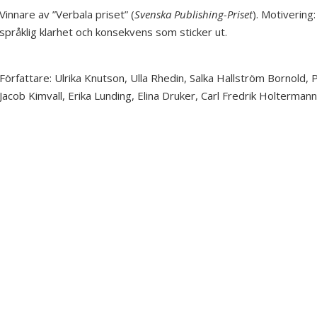
Vinnare av ”Verbala priset” (
Svenska Publishing-Priset
). Motivering
språklig klarhet och konsekvens som sticker ut.
Författare:
Ulrika Knutson
,
Ulla Rhedin
,
Salka Hallström Bornold
,
P
Jacob Kimvall
,
Erika Lunding
,
Elina Druker
,
Carl Fredrik Holtermann