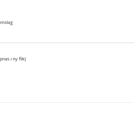
omslag
nas i ny flik)