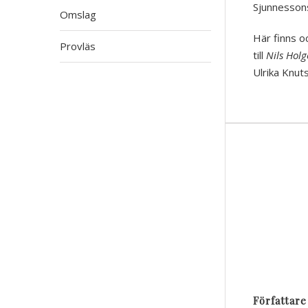
Sjunnessons
Omslag
Här finns o
Provläs
till
Nils Hol
Ulrika Knut
Författare