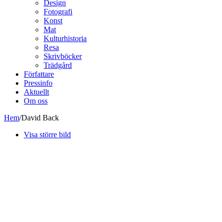
Design
Fotografi
Konst
Mat
Kulturhistoria
Resa
Skrivböcker
Trädgård
Författare
Pressinfo
Aktuellt
Om oss
Hem
/
David Back
Visa större bild