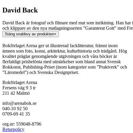
David Back
David Back är fotograf och filmare med mat som inriktning. Han har fot
och klippare av den nya matlagningsserien ”Garanterat Gott” med Fr
Stäng snabbvy av produkten
×
Bokförlaget Arena ger ut illustrerad facklitteratur, främst inom
ämnen som foto, konst, arkitektur, kulturhistoria och trädgård. Hög
kvalitet präglar genomgående utgivningen och våra böcker är
flerfaldigt prisbelönta med utmärkelser som bland annat Svensk
Bokkonst, Publishing-Priset (inom kategorier som ”Praktverk” och
”Läromedel”) och Svenska Designpriset.
Bokförlaget Arena
Fersens väg 9 3 tr
211 42 Malmö
info@arenabok.se
040-10 92 50
0709-69 41 35
org.nr: 559048-8796
Returpolicy