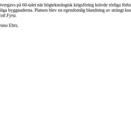
övergavs på 60-talet när högteknologisk krigsföring krävde rörliga fö
iga byggnaderna. Platsen blev en egendomlig blandning av strängt kustla
Noll
Fyra.
Bruno Ehrs.