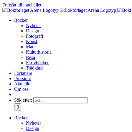
Fortsätt till innehållet
Böcker
Nyheter
Design
Fotografi
Konst
Mat
Kulturhistoria
Resa
Skrivböcker
Trädgård
Författare
Pressinfo
Aktuellt
Om oss
Sök efter:
Böcker
Nyheter
Design