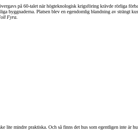
övergavs på 60-talet när högteknologisk krigsföring krävde rörliga fö
iga byggnaderna. Platsen blev en egendomlig blandning av strängt kustla
Noll
Fyra.
ske lite mindre praktiska. Och så finns det hus som egentligen inte är