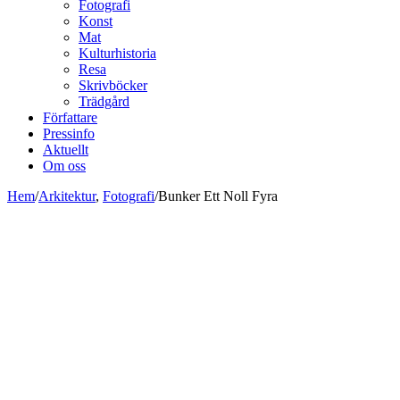
Fotografi
Konst
Mat
Kulturhistoria
Resa
Skrivböcker
Trädgård
Författare
Pressinfo
Aktuellt
Om oss
Hem
/
Arkitektur
,
Fotografi
/
Bunker Ett Noll Fyra