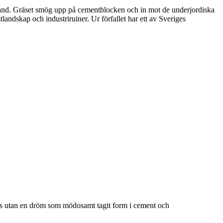
rband. Gräset smög upp på cementblocken och in mot de underjordiska
ndskap och industriruiner. Ur förfallet har ett av Sveriges
 hus utan en dröm som mödosamt tagit form i cement och