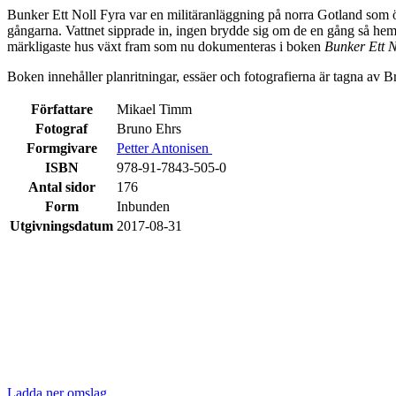
Bunker Ett Noll Fyra var en militäranläggning på norra Gotland som 
gångarna. Vattnet sipprade in, ingen brydde sig om de en gång så heml
märkligaste hus växt fram som nu dokumenteras i boken
Bunker Ett 
Boken innehåller planritningar, essäer och fotografierna är tagna av 
Författare
Mikael Timm
Fotograf
Bruno Ehrs
Formgivare
Petter Antonisen
ISBN
978-91-7843-505-0
Antal sidor
176
Form
Inbunden
Utgivningsdatum
2017-08-31
Ladda ner omslag