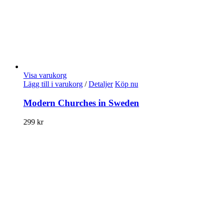
Visa varukorg
Lägg till i varukorg
/
Detaljer
Köp nu
Modern Churches in Sweden
299
kr