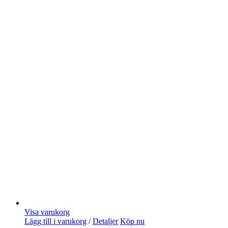
Visa varukorg
Lägg till i varukorg
/
Detaljer
Köp nu