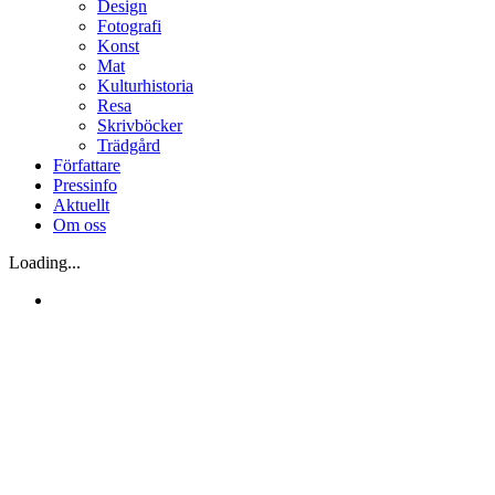
Design
Fotografi
Konst
Mat
Kulturhistoria
Resa
Skrivböcker
Trädgård
Författare
Pressinfo
Aktuellt
Om oss
Loading...