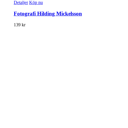
Detaljer
Köp nu
Fotografi Hilding Mickelsson
139
kr