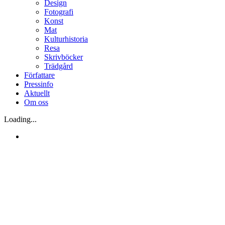
Design
Fotografi
Konst
Mat
Kulturhistoria
Resa
Skrivböcker
Trädgård
Författare
Pressinfo
Aktuellt
Om oss
Loading...