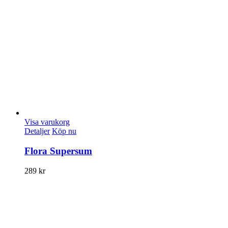
Visa varukorg
Detaljer
Köp nu
Flora Supersum
289
kr