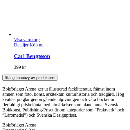
Visa varukorg
Detaljer
Köp nu
Carl Bengtsson
399
kr
Stäng snabbvy av produkten
×
Bokförlaget Arena ger ut illustrerad facklitteratur, främst inom
ämnen som foto, konst, arkitektur, kulturhistoria och trädgård. Hög
kvalitet präglar genomgående utgivningen och våra böcker är
flerfaldigt prisbelönta med utmärkelser som bland annat Svensk
Bokkonst, Publishing-Priset (inom kategorier som ”Praktverk” och
”Läromedel”) och Svenska Designpriset.
Bokförlaget Arena