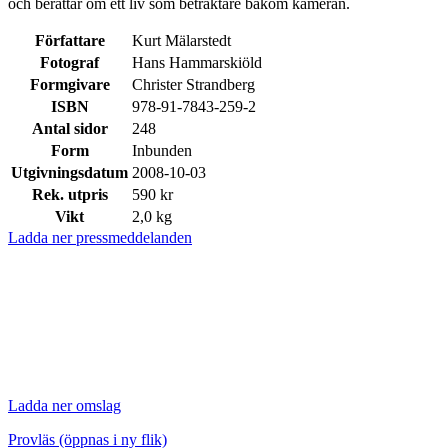
och berättar om ett liv som betraktare bakom kameran.
Författare
Kurt Mälarstedt
Fotograf
Hans Hammarskiöld
Formgivare
Christer Strandberg
ISBN
978-91-7843-259-2
Antal sidor
248
Form
Inbunden
Utgivningsdatum
2008-10-03
Rek. utpris
590 kr
Vikt
2,0 kg
Ladda ner pressmeddelanden
Ladda ner omslag
Provläs (öppnas i ny flik)