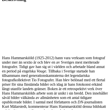
Hans Hammarskiöld (1925-2012) hann vara verksam som fotograf
under mer än sextio år och blev en av Sveriges mest meriterade
fotografer. Tidigt gav han sig ut i världen och arbetade bland annat
en period på engelska
Vouge
. Tillbaka i Sverige startade han
tillsammans med generationskamraterna det legendariska
fotografkollektivet Tio Fotografer. Han blev belönad med ett flertal
priser för sina finstämda bilder och idag är hans fotokonst erkänd
långt utanför landets gränser. Boken är ett retrospektivt verk över
Hans Hammarskiölds arbete som är unikt i sin bredd. Den innehåller
såväl bilder välkända av allmänheten som ett antal tidigare
opublicerade bilder. I samtal med författaren och
DN
-journalisten
Kurt Mälarstedt, kommenterar Hans Hammarskiöld denna bildskatt