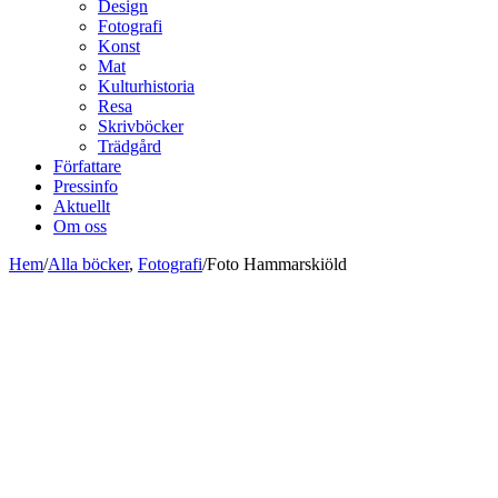
Design
Fotografi
Konst
Mat
Kulturhistoria
Resa
Skrivböcker
Trädgård
Författare
Pressinfo
Aktuellt
Om oss
Hem
/
Alla böcker
,
Fotografi
/
Foto Hammarskiöld