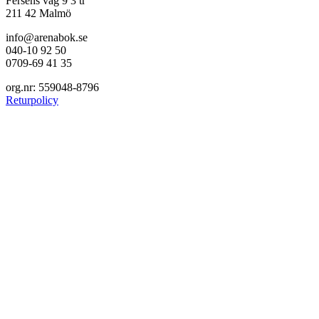
Fersens väg 9 3 tr
211 42 Malmö
info@arenabok.se
040-10 92 50
0709-69 41 35
org.nr: 559048-8796
Returpolicy