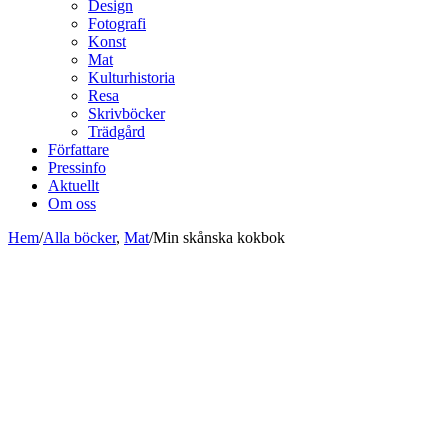
Design
Fotografi
Konst
Mat
Kulturhistoria
Resa
Skrivböcker
Trädgård
Författare
Pressinfo
Aktuellt
Om oss
Hem
/
Alla böcker
,
Mat
/
Min skånska kokbok