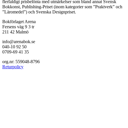
flerfaldigt prisbelönta med utmärkelser som bland annat Svensk
Bokkonst, Publishing-Priset (inom kategorier som ”Praktverk” och
”Läromedel”) och Svenska Designpriset.
Bokförlaget Arena
Fersens väg 9 3 tr
211 42 Malmö
info@arenabok.se
040-10 92 50
0709-69 41 35
org.nr: 559048-8796
Returpolicy