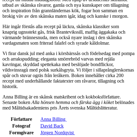
utbud av skånska råvaror, gamla och nya kunskaper om tillagning
och inspiration från grannländernas kök, fogar hon samman en
brokig väv av den skånska maten igår, idag och kanske i morgon.
Här ingår förstås alla recept på läckra, skånska klassiker som
knaprig ugnsstekt gås, frisk Brantevikssill, maffig äggakaka och
värmande brännesnuda, men också nyare inslag i den skånska
vardagsmaten som friterad falafel och syrade kåldolmar.
Vi firar dansk jul med anka i körsbärssås och födelsedag med pompa
och arrakspudding; eleganta smörrebröd varvas med rejäla
kavringar, skyddad spettekaka med beslöjade bondflickor,
vildsvinsragù med polsk surkålsgryta. Vi följer i sillaprånglerskornas
spår och stuvar ogräs från leråkern. Boken innehåller cirka 200
recept med underhållande faktatexter om råvaror, tillagning och
historik.
Anna Billing är en skånsk matskribent och kokboksförfattare.
Senaste boken
Alla hönsen hemma och färska ägg i köket
belönades
med Måltidsakademiens pris Årets svenska Måltidslitteratur.
Författare
Anna Billing
Fotograf
David Back
Formgivare
Jörgen Nordqvist