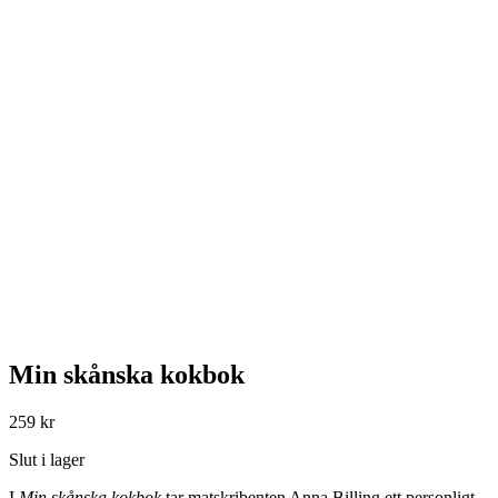
Min skånska kokbok
259
kr
Slut i lager
I
Min skånska kokbok
tar matskribenten Anna Billing ett personligt