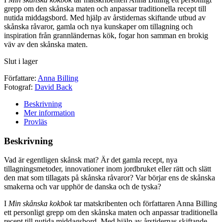
grepp om den skånska maten och anpassar traditionella recept till
nutida middagsbord. Med hjälp av årstidernas skiftande utbud av
skånska råvaror, gamla och nya kunskaper om tillagning och
inspiration från grannländernas kök, fogar hon samman en brokig
väv av den skånska maten.
Slut i lager
Författare:
Anna Billing
Fotograf:
David Back
Beskrivning
Mer information
Provläs
Beskrivning
Vad är egentligen skånsk mat? Är det gamla recept, nya
tillagningsmetoder, innovationer inom jordbruket eller rätt och slätt
den mat som tillagats på skånska råvaror? Var börjar ens de skånska
smakerna och var upphör de danska och de tyska?
I
Min skånska kokbok
tar matskribenten och författaren Anna Billing
ett personligt grepp om den skånska maten och anpassar traditionella
recept till nutida middagsbord. Med hjälp av årstidernas skiftande