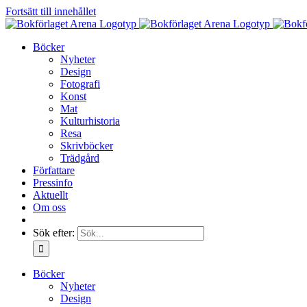
Fortsätt till innehållet
Böcker
Nyheter
Design
Fotografi
Konst
Mat
Kulturhistoria
Resa
Skrivböcker
Trädgård
Författare
Pressinfo
Aktuellt
Om oss
Sök efter:
Böcker
Nyheter
Design