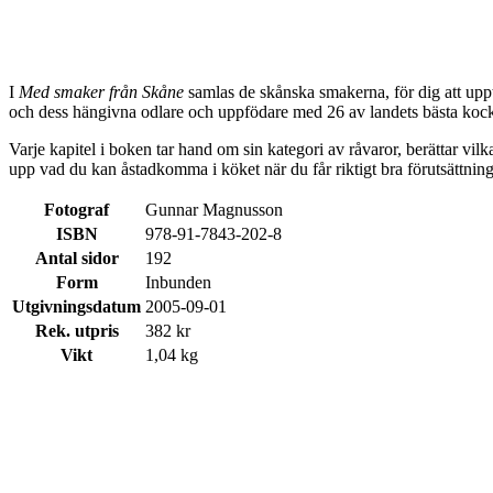
I
Med smaker från Skåne
samlas de skånska smakerna, för dig att upptä
och dess hängivna odlare och uppfödare med 26 av landets bästa kockar 
Varje kapitel i boken tar hand om sin kategori av råvaror, berättar vi
upp vad du kan åstadkomma i köket när du får riktigt bra förutsättning
Fotograf
Gunnar Magnusson
ISBN
978-91-7843-202-8
Antal sidor
192
Form
Inbunden
Utgivningsdatum
2005-09-01
Rek. utpris
382 kr
Vikt
1,04 kg