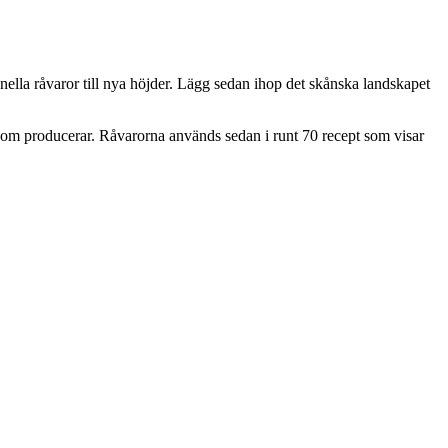
onella råvaror till nya höjder. Lägg sedan ihop det skånska landskapet
m som producerar. Råvarorna används sedan i runt 70 recept som visar