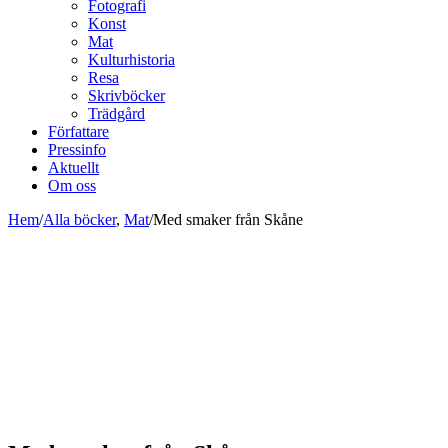
Fotografi
Konst
Mat
Kulturhistoria
Resa
Skrivböcker
Trädgård
Författare
Pressinfo
Aktuellt
Om oss
Hem
/
Alla böcker
,
Mat
/
Med smaker från Skåne