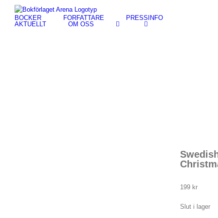
Fortsätt
till
BÖCKER
FÖRFATTARE
PRESSINFO
innehållet
AKTUELLT
OM OSS
Swedis
Christm
199
kr
Slut i lager