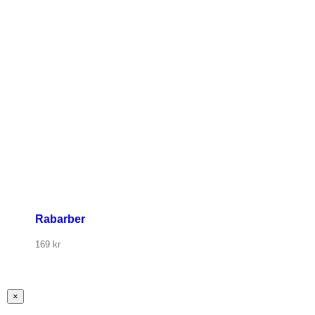
Rabarber
169
kr
Stäng
×
snabbvy