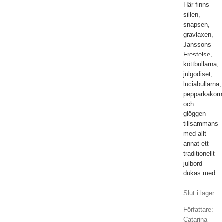
Här finns
sillen,
snapsen,
gravlaxen,
Janssons
Frestelse,
köttbullarna,
julgodiset,
luciabullarna,
pepparkakor
och
glöggen
tillsammans
med allt
annat ett
traditionellt
julbord
dukas med.
Slut i lager
Författare:
Catarina