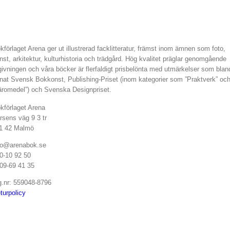
av
produkten
kförlaget Arena ger ut illustrerad facklitteratur, främst inom ämnen som foto,
nst, arkitektur, kulturhistoria och trädgård. Hög kvalitet präglar genomgående
givningen och våra böcker är flerfaldigt prisbelönta med utmärkelser som blan
nat Svensk Bokkonst, Publishing-Priset (inom kategorier som ”Praktverk” oc
äromedel”) och Svenska Designpriset.
kförlaget Arena
rsens väg 9 3 tr
1 42 Malmö
fo@arenabok.se
0-10 92 50
09-69 41 35
g.nr: 559048-8796
turpolicy