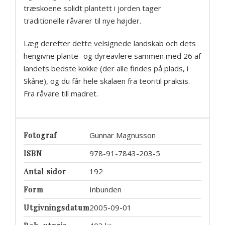
træskoene solidt plantett i jorden tager
traditionelle råvarer til nye højder.
Læg derefter dette velsignede landskab och dets
hengivne plante- og dyreavlere sammen med 26 af
landets bedste kokke (der alle findes på plads, i
Skåne), og du får hele skalaen fra teoritil praksis.
Fra råvare till madret.
Fotograf
Gunnar Magnusson
ISBN
978-91-7843-203-5
Antal sidor
192
Form
Inbunden
Utgivningsdatum
2005-09-01