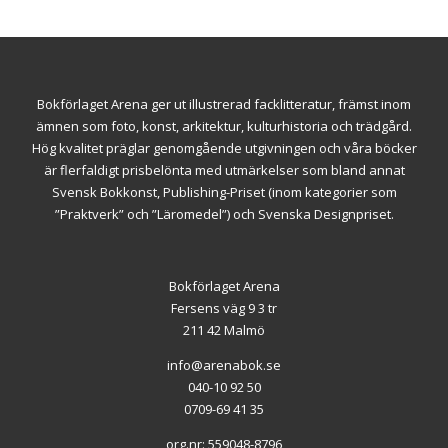
Bokförlaget Arena ger ut illustrerad facklitteratur, främst inom
ämnen som foto, konst, arkitektur, kulturhistoria och trädgård.
Hög kvalitet präglar genomgående utgivningen och våra böcker
är flerfaldigt prisbelönta med utmärkelser som bland annat
Svensk Bokkonst, Publishing-Priset (inom kategorier som
”Praktverk” och ”Läromedel”) och Svenska Designpriset.
Bokförlaget Arena
Fersens väg 9 3 tr
211 42 Malmö
info@arenabok.se
040-10 92 50
0709-69 41 35
org.nr: 559048-8796