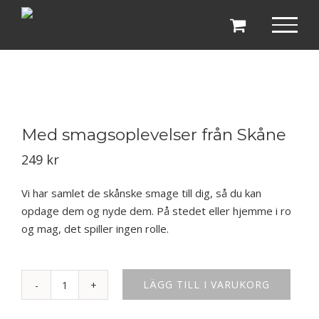
Fortsätt
till
innehållet
Med smagsoplevelser från Skåne
249
kr
Vi har samlet de skånske smage till dig, så du kan
opdage dem og nyde dem. På stedet eller hjemme i ro
og mag, det spiller ingen rolle.
LÄGG TILL I VARUKORG
Med
smagsoplevelser