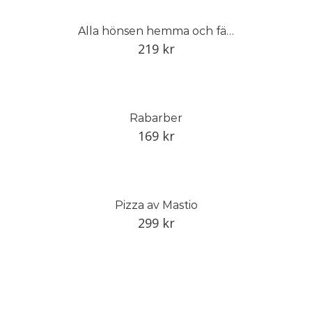
Alla hönsen hemma och färska ägg i köket
219
kr
Rabarber
169
kr
Pizza av Mastio
299
kr