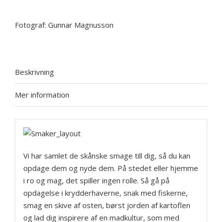
från
Skåne
Fotograf:
Gunnar Magnusson
mängd
Beskrivning
Mer information
Vi har samlet de skånske smage till dig, så du kan
opdage dem og nyde dem. På stedet eller hjemme
i ro og mag, det spiller ingen rolle. Så gå på
opdagelse i krydderhaverne, snak med fiskerne,
smag en skive af osten, børst jorden af kartoflen
og lad dig inspirere af en madkultur, som med