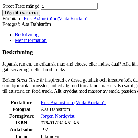
Street Taste mängd
Lägg till i varukorg
Författare:
Erik Brännström (Vilda Kocken)
Fotograf:
Åsa Dahlström
Beskrivning
Mer information
Beskrivning
Japansk ramen, amerikansk mac and cheese eller indisk daal? Alla länd
gatuserveringar eller food trucks.
Boken
Street Taste
är inspirerad av dessa gatuhak och kreativa kök dä
som björkrökta musslor, pulled älg med tomat- och nässelsalsa samt g
till att starta en food truck. Allt kryddat med massor av smak, passion 
Författare
Erik Brännström (Vilda Kocken)
Fotograf
Åsa Dahlström
Formgivare
Jörgen Nordqvist
ISBN
978-91-7843-513-5
Antal sidor
192
Form
Inbunden