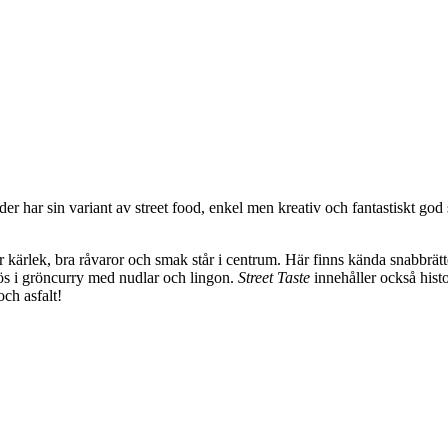
er har sin variant av street food, enkel men kreativ och fantastiskt go
r kärlek, bra råvaror och smak står i centrum. Här finns kända snabbrät
ös i gröncurry med nudlar och lingon.
Street Taste
innehåller också hist
och asfalt!