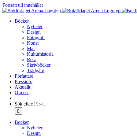
Fortsätt till innehållet
Böcker
Nyheter
Design
Fotografi
Konst
Mat
Kulturhistoria
Resa
Skrivböcker
Trädgård
Författare
Pressinfo
Aktuellt
Om oss
Sök efter:
Böcker
Nyheter
Design