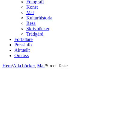
Fotografi
Konst
Mat
Kulturhistoria
Resa
Skrivböcker
Trädgård
Författare
Pressinfo
Aktuellt
Om oss
Hem
/
Alla böcker
,
Mat
/
Street Taste