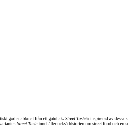
stiskt god snabbmat från ett gatuhak.
Street Taste
är inspirerad av dessa 
varianter.
Street Taste
innehåller också historien om street food och en sn