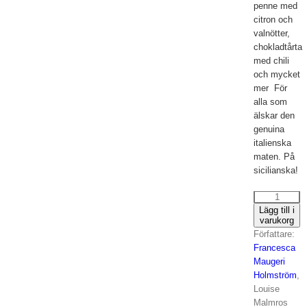
penne med
citron och
valnötter,
chokladtårta
med chili
och mycket
mer För
alla som
älskar den
genuina
italienska
maten. På
sicilianska!
Vegetar
Lägg till i
Sicilian
varukorg
mängd
Författare:
Francesca
Maugeri
Holmström
,
Louise
Malmros