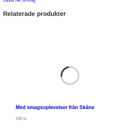
Ladda ner omslag
Relaterade produkter
r
Med smagsoplevelser från Skåne
249
kr