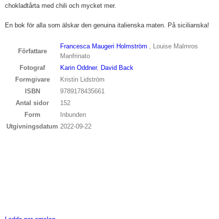
chokladtårta med chili och mycket mer.
En bok för alla som älskar den genuina italienska maten. På sicilianska!
Francesca Maugeri Holmström
, Louise Malmros
Författare
Manfrinato
Fotograf
Karin Oddner
,
David Back
Formgivare
Kristin Lidström
ISBN
9789178435661
Antal sidor
152
Form
Inbunden
Utgivningsdatum
2022-09-22