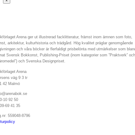
Stäng
×
snabbvy
av
produkten
kförlaget Arena ger ut illustrerad facklitteratur, främst inom ämnen som foto,
nst, arkitektur, kulturhistoria och trädgård. Hög kvalitet präglar genomgående
givningen och våra böcker är flerfaldigt prisbelönta med utmärkelser som blan
nat Svensk Bokkonst, Publishing-Priset (inom kategorier som ”Praktverk” oc
äromedel”) och Svenska Designpriset.
kförlaget Arena
rsens väg 9 3 tr
1 42 Malmö
fo@arenabok.se
0-10 92 50
09-69 41 35
g.nr: 559048-8796
turpolicy