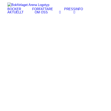
Fortsätt
till
BÖCKER
FÖRFATTARE
PRESSINFO
innehållet
AKTUELLT
OM OSS