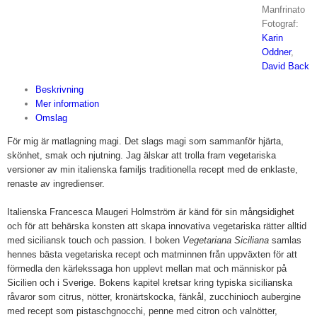
Manfrinato
Fotograf:
Karin
Oddner
,
David Back
Beskrivning
Mer information
Omslag
För mig är matlagning magi. Det slags magi som sammanför hjärta,
skönhet, smak och njutning. Jag älskar att trolla fram vegetariska
versioner av min italienska familjs traditionella recept med de enklaste,
renaste av ingredienser.
Italienska Francesca Maugeri Holmström är känd för sin mångsidighet
och för att behärska konsten att skapa innovativa vegetariska rätter alltid
med siciliansk touch och passion. I boken
Vegetariana Siciliana
samlas
hennes bästa vegetariska recept och matminnen från uppväxten för att
förmedla den kärlekssaga hon upplevt mellan mat och människor på
Sicilien och i Sverige. Bokens kapitel kretsar kring typiska sicilianska
råvaror som citrus, nötter, kronärtskocka, fänkål, zucchinioch aubergine
med recept som pistaschgnocchi, penne med citron och valnötter,