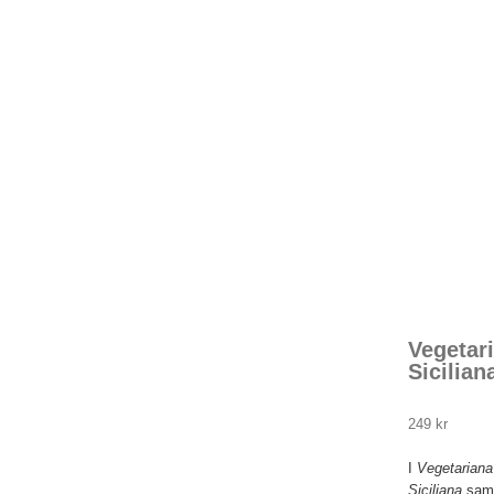
Vegetar
Sicilian
249
kr
I
Vegetariana
Siciliana
sam