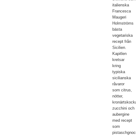
italienska
Francesca
Maugeri
Holmströms
bästa
vegetariska
recept från
Sicilien.
Kapitlen
kretsar
kring
typiska
sicilianska
råvaror
som citrus,
nötter,
kronärtskock
zucchini och
aubergine
med recept
som
pistaschgnoc