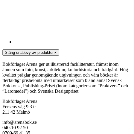
Stäng snabbvy av produkten
×
Bokförlaget Arena ger ut illustrerad facklitteratur, främst inom
ämnen som foto, konst, arkitektur, kulturhistoria och trädgård. Hög
kvalitet präglar genomgående utgivningen och våra böcker är
flerfaldigt prisbelönta med utmärkelser som bland annat Svensk
Bokkonst, Publishing-Priset (inom kategorier som ”Praktverk” och
”Läromedel”) och Svenska Designpriset.
Bokförlaget Arena
Fersens väg 9 3 tr
211 42 Malmö
info@arenabok.se
040-10 92 50
0709-69 41 35