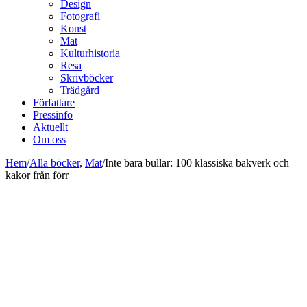
Design
Fotografi
Konst
Mat
Kulturhistoria
Resa
Skrivböcker
Trädgård
Författare
Pressinfo
Aktuellt
Om oss
Hem
/
Alla böcker
,
Mat
/
Inte bara bullar: 100 klassiska bakverk och
kakor från förr