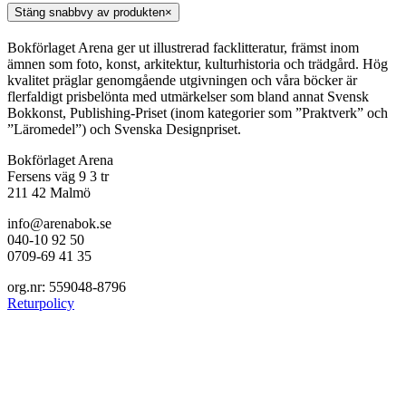
Stäng snabbvy av produkten
×
Bokförlaget Arena ger ut illustrerad facklitteratur, främst inom
ämnen som foto, konst, arkitektur, kulturhistoria och trädgård. Hög
kvalitet präglar genomgående utgivningen och våra böcker är
flerfaldigt prisbelönta med utmärkelser som bland annat Svensk
Bokkonst, Publishing-Priset (inom kategorier som ”Praktverk” och
”Läromedel”) och Svenska Designpriset.
Bokförlaget Arena
Fersens väg 9 3 tr
211 42 Malmö
info@arenabok.se
040-10 92 50
0709-69 41 35
org.nr: 559048-8796
Returpolicy