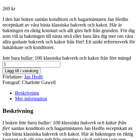
269
kr
I den här boken samlas konditorn och bagarmästaren Jan Hedhs
receptskatt av våra bästa klassiska bakverk och kakor. Här är
bakningen en riktig konstart och allt görs helt från grunden. För dig
som vill ta bakningen till nästa nivå eller bara lära dig mer om våra
allra godaste bakverk och kakor från förr! Ett unikt referensverk för
bakälskare och konditorer.
Inte bara bullar: 100 klassiska bakverk och kakor från förr mängd
Lägg till i varukorg
Författare:
Jan Hedh
Fotograf:
Charlotte Gawell
Beskrivning
Mer information
Beskrivning
I boken
Inte bara bullar: 100 klassiska bakverk och kakor från
förr
samlas konditorn och bagarmästaren Jan Hedhs receptskatt av
våra bästa klassiska bakverk och kakor. Här är bakningen en riktig
konstart och allt görs helt från grunden i såväl enklare som mer