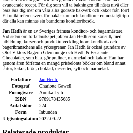
avancerade recept. För dig som vill ta bakningen till nästa nivå eller
bara lära dig mer om våra allra godaste bakverk och kakor från förr!
Ett unikt referensverk för bakälskare och konditorer en nostalgitripp
där alla kan minnas sin barndoms konditoribesök.
Jan Hedh
är en av Sveriges främsta konditor- och bagarmästare.
Vid sidan om författarskapet jobbar Jan Hedh som konsult, med
utbildning, kurser och produktutveckling inom konditori- och
bageribranschens alla yrkesgrenar. Jan Hedh är också grundare av
Olof Viktors Bageri i Glemminge och Hedh & Escalante
Chocolatier, som bl.a. gör praliner, marmelad och kakor. Han har
genom åren författat en mängd prisbelönta böcker om bland annat
tårtor, kakor, bröd, choklad, desserter, sylt och marmelad.
Författare
Jan Hedh
Fotograf
Charlotte Gawell
Formgivare
Annika Lyth
ISBN
9789178435685
Antal sidor
224
Form
Inbunden
Utgivningsdatum
2022-09-22
Relaterade produkter