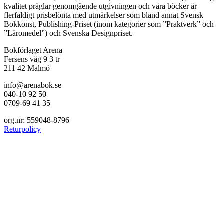
kvalitet präglar genomgående utgivningen och våra böcker är
flerfaldigt prisbelönta med utmärkelser som bland annat Svensk
Bokkonst, Publishing-Priset (inom kategorier som ”Praktverk” och
”Läromedel”) och Svenska Designpriset.
Bokförlaget Arena
Fersens väg 9 3 tr
211 42 Malmö
info@arenabok.se
040-10 92 50
0709-69 41 35
org.nr: 559048-8796
Returpolicy