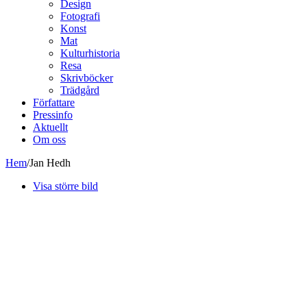
Design
Fotografi
Konst
Mat
Kulturhistoria
Resa
Skrivböcker
Trädgård
Författare
Pressinfo
Aktuellt
Om oss
Hem
/
Jan Hedh
Visa större bild