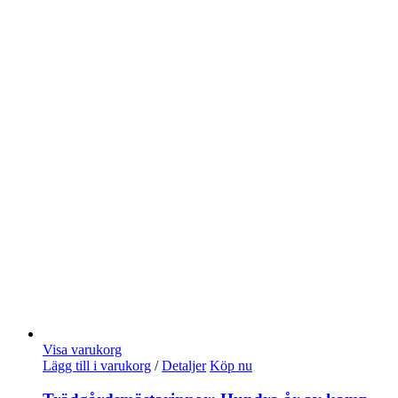
Visa varukorg
Lägg till i varukorg
/
Detaljer
Köp nu