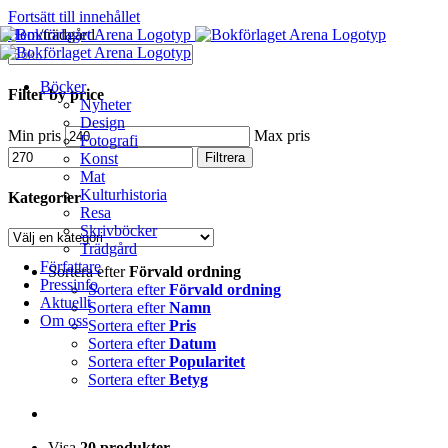
Fortsätt till innehållet
Hem
/
trädgård
Böcker
Filter by price
Nyheter
Design
Min pris
Max pris
Fotografi
Filtrera
Konst
Mat
Kulturhistoria
Kategorier
Resa
Skrivböcker
Trädgård
Författare
Sortera efter
Förvald ordning
Pressinfo
Sortera efter
Förvald ordning
Aktuellt
Sortera efter
Namn
Om oss
Sortera efter
Pris
Sortera efter
Datum
Sortera efter
Popularitet
Sortera efter
Betyg
Visa
20 produkter