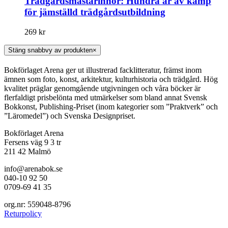
Trädgårdsmästarinnor: Hundra år av kamp
för jämställd trädgårdsutbildning
269
kr
Stäng snabbvy av produkten
×
Bokförlaget Arena ger ut illustrerad facklitteratur, främst inom
ämnen som foto, konst, arkitektur, kulturhistoria och trädgård. Hög
kvalitet präglar genomgående utgivningen och våra böcker är
flerfaldigt prisbelönta med utmärkelser som bland annat Svensk
Bokkonst, Publishing-Priset (inom kategorier som ”Praktverk” och
”Läromedel”) och Svenska Designpriset.
Bokförlaget Arena
Fersens väg 9 3 tr
211 42 Malmö
info@arenabok.se
040-10 92 50
0709-69 41 35
org.nr: 559048-8796
Returpolicy