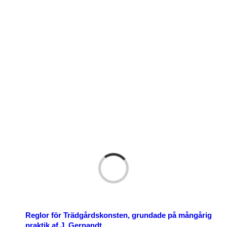
p nu
Reglor för Trädgårdskonsten, grundade på mångårig
praktik af J. Gernandt.