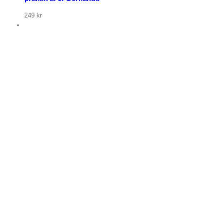
249
kr
p nu