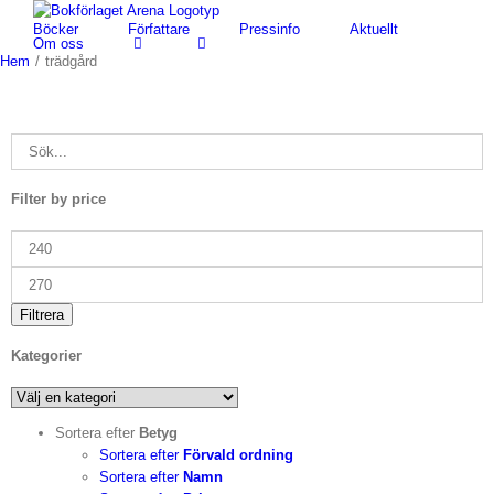
Fortsätt
Böcker
Författare
Pressinfo
Aktuellt
till
Om oss
innehållet
Hem
/
trädgård
Filter by price
Min
pris
Max
pris
Filtrera
Kategorier
Sortera efter
Betyg
Sortera efter
Förvald ordning
Sortera efter
Namn