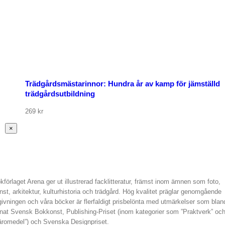
Trädgårdsmästarinnor: Hundra år av kamp för jämställd
trädgårdsutbildning
269
kr
Stäng
×
snabbvy
av
produkten
kförlaget Arena ger ut illustrerad facklitteratur, främst inom ämnen som foto,
nst, arkitektur, kulturhistoria och trädgård. Hög kvalitet präglar genomgående
givningen och våra böcker är flerfaldigt prisbelönta med utmärkelser som blan
nat Svensk Bokkonst, Publishing-Priset (inom kategorier som ”Praktverk” oc
äromedel”) och Svenska Designpriset.