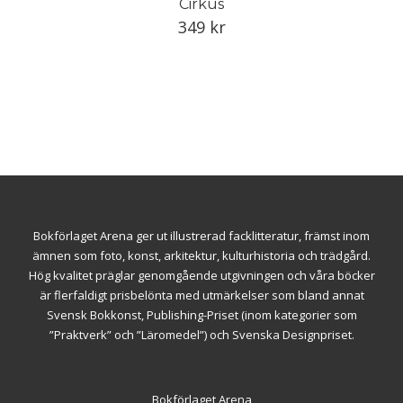
Cirkus
349
kr
Bokförlaget Arena ger ut illustrerad facklitteratur, främst inom
ämnen som foto, konst, arkitektur, kulturhistoria och trädgård.
Hög kvalitet präglar genomgående utgivningen och våra böcker
är flerfaldigt prisbelönta med utmärkelser som bland annat
Svensk Bokkonst, Publishing-Priset (inom kategorier som
”Praktverk” och ”Läromedel”) och Svenska Designpriset.
Bokförlaget Arena