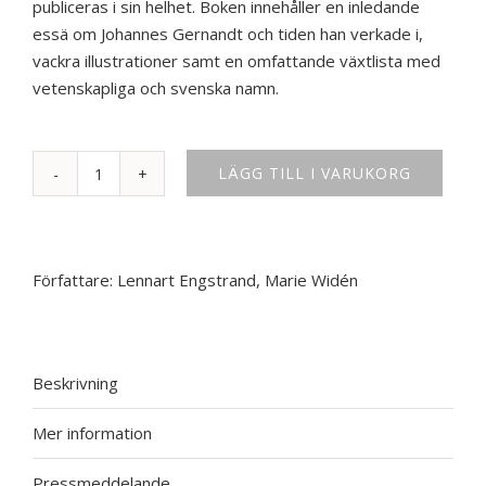
publiceras i sin helhet. Boken innehåller en inledande
essä om Johannes Gernandt och tiden han verkade i,
vackra illustrationer samt en omfattande växtlista med
vetenskapliga och svenska namn.
LÄGG TILL I VARUKORG
Reglor
för
Trädgårdskonsten,
grundade
Författare:
Lennart Engstrand
,
Marie Widén
på
mångårig
praktik
af
Beskrivning
J.
Gernandt.
Mer information
mängd
Pressmeddelande