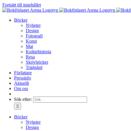
Fortsätt till innehållet
Böcker
Nyheter
Design
Fotografi
Konst
Mat
Kulturhistoria
Resa
Skrivböcker
Trädgård
Författare
Pressinfo
Aktuellt
Om oss
Sök efter:
Böcker
Nyheter
Design