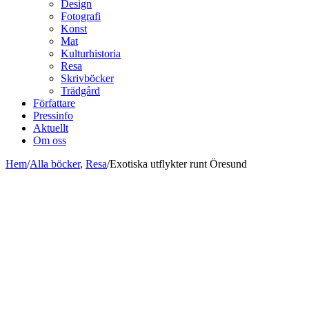
Design
Fotografi
Konst
Mat
Kulturhistoria
Resa
Skrivböcker
Trädgård
Författare
Pressinfo
Aktuellt
Om oss
Hem
/
Alla böcker
,
Resa
/
Exotiska utflykter runt Öresund