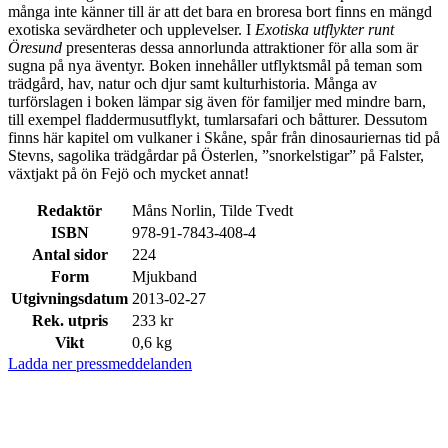
många inte känner till är att det bara en broresa bort finns en mängd
exotiska sevärdheter och upplevelser. I
Exotiska utflykter runt
Öresund
presenteras dessa annorlunda attraktioner för alla som är
sugna på nya äventyr. Boken innehåller utflyktsmål på teman som
trädgård, hav, natur och djur samt kulturhistoria. Många av
turförslagen i boken lämpar sig även för familjer med mindre barn,
till exempel fladdermusutflykt, tumlarsafari och båtturer. Dessutom
finns här kapitel om vulkaner i Skåne, spår från dinosauriernas tid på
Stevns, sagolika trädgårdar på Österlen, ”snorkelstigar” på Falster,
växtjakt på ön Fejö och mycket annat!
Redaktör
Måns Norlin, Tilde Tvedt
ISBN
978-91-7843-408-4
Antal sidor
224
Form
Mjukband
Utgivningsdatum
2013-02-27
Rek. utpris
233 kr
Vikt
0,6 kg
Ladda ner pressmeddelanden