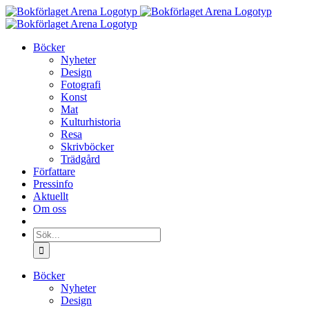
Fortsätt
till
innehållet
Böcker
Nyheter
Design
Fotografi
Konst
Mat
Kulturhistoria
Resa
Skrivböcker
Trädgård
Författare
Pressinfo
Aktuellt
Om oss
Sök
efter:
Böcker
Nyheter
Design