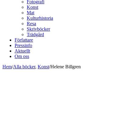
Fotografi
Konst
Mat
Kulturhistoria
Resa
Skrivböcker
Trädgård
Författare
Pressinfo
Aktuellt
Om oss
Hem
/
Alla böcker
,
Konst
/
Helene Billgren