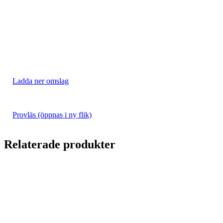
Ladda ner omslag
Provläs (öppnas i ny flik)
Relaterade produkter