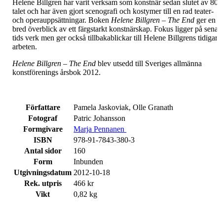
Helene Billgren har varit verksam som konstnär sedan slutet av 80-
talet och har även gjort scenografi och kostymer till en rad teater-
och operauppsättningar. Boken
Helene Billgren – The End
ger en
bred överblick av ett färgstarkt konstnärskap. Fokus ligger på sena
tids verk men ger också tillbakablickar till Helene Billgrens tidigar
arbeten.
Helene Billgren – The End
blev utsedd till Sveriges allmänna
konstförenings årsbok 2012.
Författare
Pamela Jaskoviak, Olle Granath
Fotograf
Patric Johansson
Formgivare
Marja Pennanen
ISBN
978-91-7843-380-3
Antal sidor
160
Form
Inbunden
Utgivningsdatum
2012-10-18
Rek. utpris
466 kr
Vikt
0,82 kg