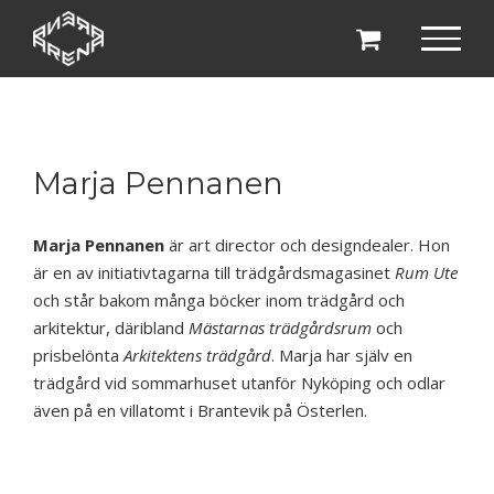
Fortsätt
till
innehållet
Marja Pennanen
Marja Pennanen
är art director och designdealer. Hon
är en av initiativtagarna till trädgårdsmagasinet
Rum Ute
och står bakom många böcker inom trädgård och
arkitektur, däribland
Mästarnas trädgårdsrum
och
prisbelönta
Arkitektens trädgård
. Marja har själv en
trädgård vid sommarhuset utanför Nyköping och odlar
även på en villatomt i Brantevik på Österlen.