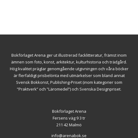
Bokförlaget Arena ger ut illustrerad facklitteratur, främst inom
ämnen som foto, konst, arkitektur, kulturhistoria och trädgård.
Hög kvalitet präglar genomgående utgivningen och våra böcker
är flerfaldigt prisbelönta med utmärkelser som bland annat
Svensk Bokkonst, Publishing-Priset (inom kategorier som
”Praktverk” och ”Läromedel”) och Svenska Designpriset.
Bokförlaget Arena
Fersens väg 9 3 tr
211 42 Malmö
info@arenabok.se