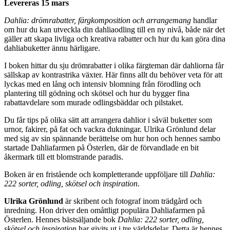
Levereras 15 mars
Dahlia: drömrabatter, färgkomposition och arrangemang
handlar
om hur du kan utveckla din dahliaodling till en ny nivå, både när det
gäller att skapa livliga och kreativa rabatter och hur du kan göra dina
dahliabuketter ännu härligare.
I boken hittar du sju drömrabatter i olika färgteman där dahliorna får
sällskap av kontrastrika växter. Här finns allt du behöver veta för att
lyckas med en lång och intensiv blomning från förodling och
plantering till gödning och skötsel och hur du bygger fina
rabattavdelare som murade odlingsbäddar och pilstaket.
Du får tips på olika sätt att arrangera dahlior i såväl buketter som
urnor, fakirer, på fat och vackra dukningar. Ulrika Grönlund delar
med sig av sin spännande berättelse om hur hon och hennes sambo
startade Dahliafarmen på Österlen, där de förvandlade en bit
åkermark till ett blomstrande paradis.
Boken är en fristående och kompletterande uppföljare till
Dahlia:
222 sorter, odling, skötsel och inspiration
.
Ulrika Grönlund
är skribent och fotograf inom trädgård och
inredning. Hon driver den omåttligt populära Dahliafarmen på
Österlen. Hennes bästsäljande bok
Dahlia: 222 sorter, odling,
skötsel och inspiration
har givits ut i tre världsdelar. Detta är hennes