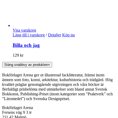
Visa varukorg
Lägg till i varukorg
/
Detaljer
Köp nu
Billa och jag
129
kr
Stäng snabbvy av produkten
×
Bokförlaget Arena ger ut illustrerad facklitteratur, främst inom
ämnen som foto, konst, arkitektur, kulturhistoria och trädgård. Hög
kvalitet präglar genomgående utgivningen och våra böcker är
flerfaldigt prisbelönta med utmärkelser som bland annat Svensk
Bokkonst, Publishing-Priset (inom kategorier som ”Praktverk” och
”Läromedel”) och Svenska Designpriset.
Bokförlaget Arena
Fersens väg 9 3 tr
211 42 Malmö