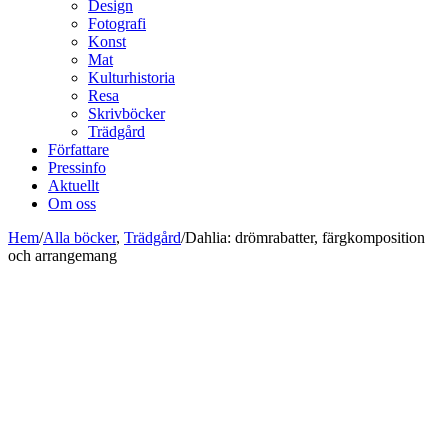
Design
Fotografi
Konst
Mat
Kulturhistoria
Resa
Skrivböcker
Trädgård
Författare
Pressinfo
Aktuellt
Om oss
Hem
/
Alla böcker
,
Trädgård
/
Dahlia: drömrabatter, färgkomposition
och arrangemang