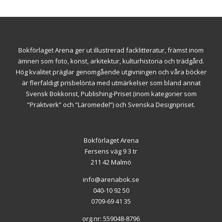
Bokförlaget Arena ger ut illustrerad facklitteratur, främst inom
ämnen som foto, konst, arkitektur, kulturhistoria och trädgård.
Hög kvalitet präglar genomgående utgivningen och våra böcker
är flerfaldigt prisbelönta med utmärkelser som bland annat
Svensk Bokkonst, Publishing-Priset (inom kategorier som
”Praktverk” och ”Läromedel”) och Svenska Designpriset.
Bokförlaget Arena
Fersens väg 9 3 tr
211 42 Malmö
info@arenabok.se
040-10 92 50
0709-69 41 35
org.nr: 559048-8796