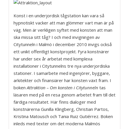
Konst i en underjordisk tågstation kan vara så
hypnotiskt vacker att man glömmer vart man är på
väg. Men är verkligen syftet med konsten att man
ska missa sitt tåg? I och med invigningen av
Citytunneln i Malmö i december 2010 invigs också
ett unikt offentligt konstprojekt. Fyra konstnärer
har under sex år arbetat med komplexa
installationer i Citytunnelns tre nya underjordiska
stationer. I samarbete med ingenjörer, byggare,
arkitekter och finansiärer har konsten växt fram. I
boken
Attraktion – Om konsten i Citytunneln
tas
läsaren med på en resa genom arbetet fram till det
färdiga resultatet. Här finns dialoger med
konstnärerna Gunilla Klingberg, Christian Partos,
Kristina Matousch och Tania Ruiz Gutiérrez. Boken
inleds med texter om det moderna Malmös