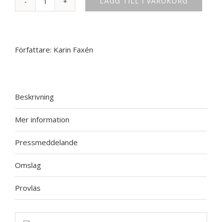
LÄGG TILL I VARUKORG
Attraktion
mängd
Författare:
Karin Faxén
Beskrivning
Mer information
Pressmeddelande
Omslag
Provläs