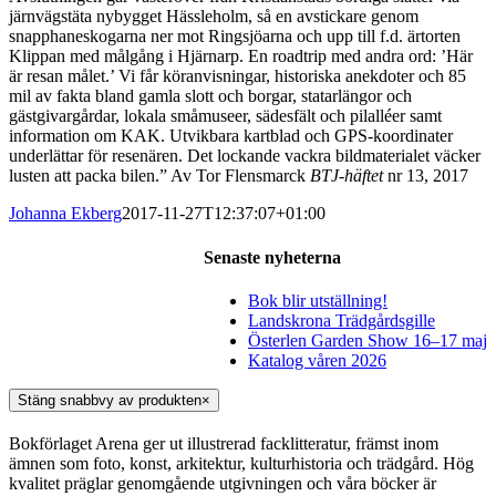
järnvägstäta nybygget Hässleholm, så en avstickare genom
snapphaneskogarna ner mot Ringsjöarna och upp till f.d. ärtorten
Klippan med målgång i Hjärnarp. En roadtrip med andra ord: ’Här
är resan målet.’ Vi får köranvisningar, historiska anekdoter och 85
mil av fakta bland gamla slott och borgar, statarlängor och
gästgivargårdar, lokala småmuseer, sädesfält och pilalléer samt
information om KAK. Utvikbara kartblad och GPS-koordinater
underlättar för resenären. Det lockande vackra bildmaterialet väcker
lusten att packa bilen.” Av Tor Flensmarck
BTJ-häftet
nr 13, 2017
Johanna Ekberg
2017-11-27T12:37:07+01:00
Senaste nyheterna
Bok blir utställning!
Landskrona Trädgårdsgille
Österlen Garden Show 16–17 maj
Katalog våren 2026
Stäng snabbvy av produkten
×
Bokförlaget Arena ger ut illustrerad facklitteratur, främst inom
ämnen som foto, konst, arkitektur, kulturhistoria och trädgård. Hög
kvalitet präglar genomgående utgivningen och våra böcker är