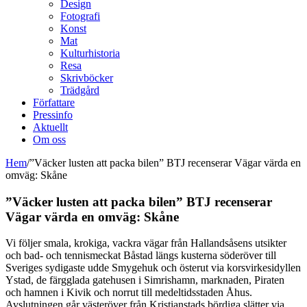
Design
Fotografi
Konst
Mat
Kulturhistoria
Resa
Skrivböcker
Trädgård
Författare
Pressinfo
Aktuellt
Om oss
Hem
/
”Väcker lusten att packa bilen” BTJ recenserar Vägar värda en
omväg: Skåne
”Väcker lusten att packa bilen” BTJ recenserar
Vägar värda en omväg: Skåne
Vi följer smala, krokiga, vackra vägar från Hallandsåsens utsikter
och bad- och tennismeckat Båstad längs kusterna söderöver till
Sveriges sydigaste udde Smygehuk och österut via korsvirkesidyllen
Ystad, de färgglada gatehusen i Simrishamn, marknaden, Piraten
och hamnen i Kivik och norrut till medeltidsstaden Åhus.
Avslutningen går västeröver från Kristianstads bördiga slätter via