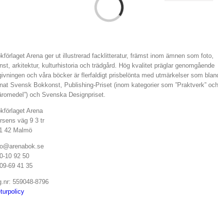
kförlaget Arena ger ut illustrerad facklitteratur, främst inom ämnen som foto,
nst, arkitektur, kulturhistoria och trädgård. Hög kvalitet präglar genomgående
givningen och våra böcker är flerfaldigt prisbelönta med utmärkelser som blan
nat Svensk Bokkonst, Publishing-Priset (inom kategorier som ”Praktverk” oc
äromedel”) och Svenska Designpriset.
kförlaget Arena
rsens väg 9 3 tr
1 42 Malmö
fo@arenabok.se
0-10 92 50
09-69 41 35
g.nr: 559048-8796
turpolicy