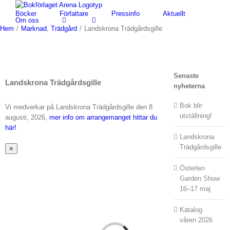
Fortsätt
Böcker
Författare
Pressinfo
Aktuellt
till
Om oss
innehållet
Hem
/
Marknad
,
Trädgård
/
Landskrona Trädgårdsgille
Senaste
Landskrona Trädgårdsgille
nyheterna
Bok blir
Vi medverkar på Landskrona Trädgårdsgille den 8
utställning!
augusti, 2026,
mer info om arrangemanget hittar du
här!
Landskrona
Trädgårdsgille
Stäng
×
snabbvy
av
Österlen
produkten
Garden Show
16–17 maj
Katalog
våren 2026