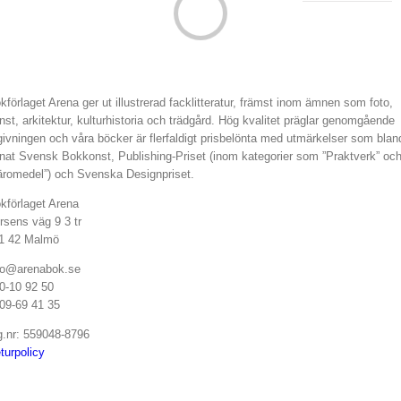
kförlaget Arena ger ut illustrerad facklitteratur, främst inom ämnen som foto,
nst, arkitektur, kulturhistoria och trädgård. Hög kvalitet präglar genomgående
givningen och våra böcker är flerfaldigt prisbelönta med utmärkelser som blan
nat Svensk Bokkonst, Publishing-Priset (inom kategorier som ”Praktverk” oc
äromedel”) och Svenska Designpriset.
kförlaget Arena
rsens väg 9 3 tr
1 42 Malmö
fo@arenabok.se
0-10 92 50
09-69 41 35
g.nr: 559048-8796
turpolicy