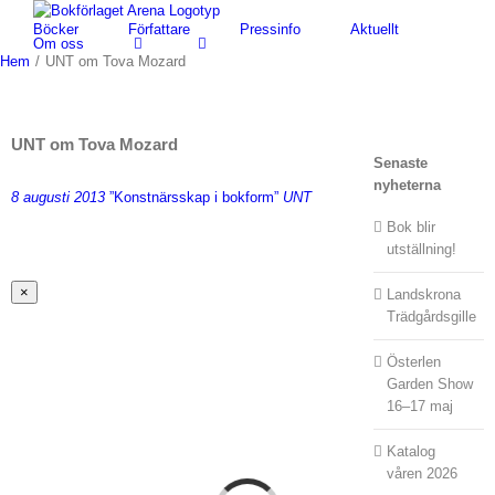
Fortsätt
Böcker
Författare
Pressinfo
Aktuellt
till
Om oss
innehållet
Hem
/
UNT om Tova Mozard
UNT om Tova Mozard
Senaste
nyheterna
8 augusti 2013
”Konstnärsskap i bokform”
UNT
Bok blir
utställning!
Stäng
×
Landskrona
snabbvy
Trädgårdsgille
av
produkten
Österlen
Garden Show
16–17 maj
Katalog
våren 2026