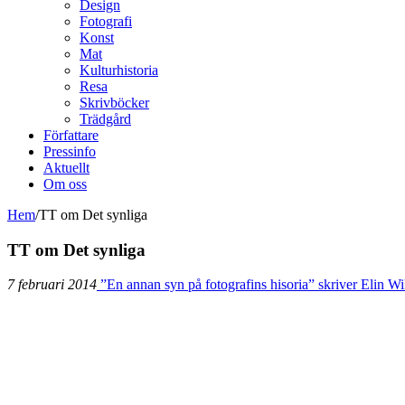
Design
Fotografi
Konst
Mat
Kulturhistoria
Resa
Skrivböcker
Trädgård
Författare
Pressinfo
Aktuellt
Om oss
Hem
/
TT om Det synliga
TT om Det synliga
7 februari 2014
”En annan syn på fotografins hisoria” skriver Elin W