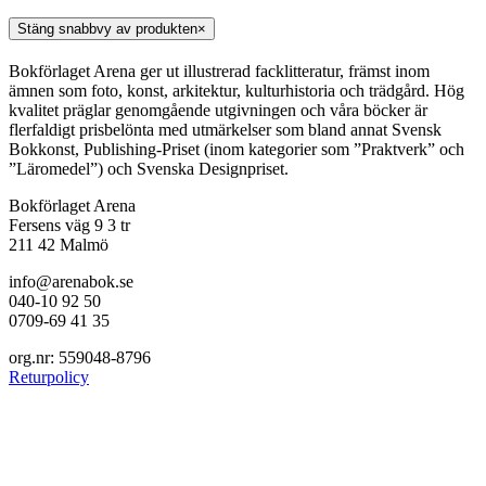
Stäng snabbvy av produkten
×
Bokförlaget Arena ger ut illustrerad facklitteratur, främst inom
ämnen som foto, konst, arkitektur, kulturhistoria och trädgård. Hög
kvalitet präglar genomgående utgivningen och våra böcker är
flerfaldigt prisbelönta med utmärkelser som bland annat Svensk
Bokkonst, Publishing-Priset (inom kategorier som ”Praktverk” och
”Läromedel”) och Svenska Designpriset.
Bokförlaget Arena
Fersens väg 9 3 tr
211 42 Malmö
info@arenabok.se
040-10 92 50
0709-69 41 35
org.nr: 559048-8796
Returpolicy