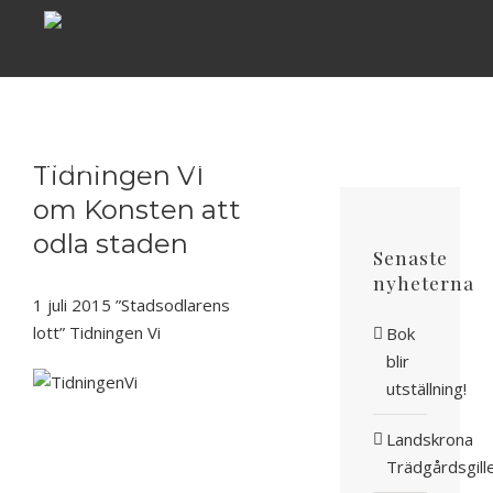
Fortsätt
till
innehållet
BÖCKER
FÖRFATTARE
PRESSINFO
AKTUELLT
OM OSS
Tidningen VI
om Konsten att
odla staden
Senaste
nyheterna
1 juli 2015 ”Stadsodlarens
lott” Tidningen Vi
Bok
blir
utställning!
Landskrona
Trädgårdsgill