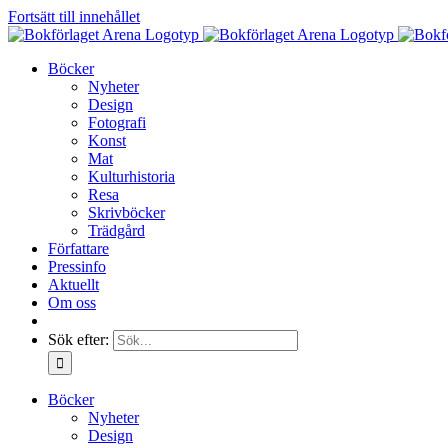
Fortsätt till innehållet
Böcker
Nyheter
Design
Fotografi
Konst
Mat
Kulturhistoria
Resa
Skrivböcker
Trädgård
Författare
Pressinfo
Aktuellt
Om oss
Sök efter:
Böcker
Nyheter
Design