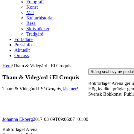
Fotografi
Konst
Mat
Kulturhistoria
Resa
Skrivböcker
Trädgård
Författare
Pressinfo
Aktuellt
Om oss
Hem
/
Tham & Videgård i El Croquis
Stäng snabbvy av produ
Tham & Videgård i El Croquis
Bokförlaget Arena ger ut 
Hög kvalitet präglar ge
Tham & Videgård i
El Croquis
,
läs mer
!
Svensk Bokkonst, Publi
Johanna Ekberg
2017-03-09T09:06:07+01:00
Bokförlaget Arena