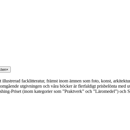
kten
×
illustrerad facklitteratur, främst inom ämnen som foto, konst, arkitektur
nomgående utgivningen och våra böcker är flerfaldigt prisbelönta med 
shing-Priset (inom kategorier som ”Praktverk” och ”Läromedel”) och S