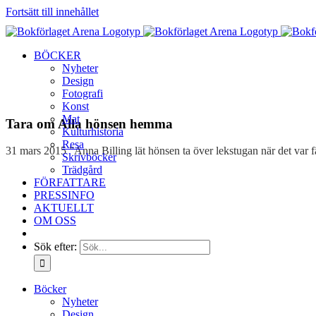
Fortsätt till innehållet
BÖCKER
Nyheter
Design
Fotografi
Konst
Mat
Tara om Alla hönsen hemma
Kulturhistoria
Resa
31 mars 2015 ”Anna Billing lät hönsen ta över lekstugan när det var f
Skrivböcker
Trädgård
FÖRFATTARE
PRESSINFO
AKTUELLT
OM OSS
Sök efter:
Böcker
Nyheter
Design