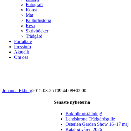
Fotografi
Konst
Mat
Kulturhistoria
Resa
Skrivböcker
Trädgård
Författare
Pressinfo
Aktuellt
Om oss
Johanna Ekberg
2015-08-25T09:44:08+02:00
Senaste nyheterna
Bok blir utställning!
Landskrona Trädgårdsgille
Österlen Garden Show 16–17 maj
Katalog våren 2026