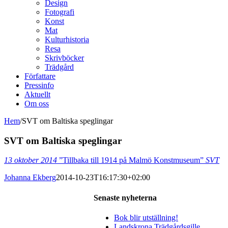
Design
Fotografi
Konst
Mat
Kulturhistoria
Resa
Skrivböcker
Trädgård
Författare
Pressinfo
Aktuellt
Om oss
Hem
/
SVT om Baltiska speglingar
SVT om Baltiska speglingar
13 oktober 2014
”Tillbaka till 1914 på Malmö Konstmuseum”
SVT
Johanna Ekberg
2014-10-23T16:17:30+02:00
Senaste nyheterna
Bok blir utställning!
Landskrona Trädgårdsgille