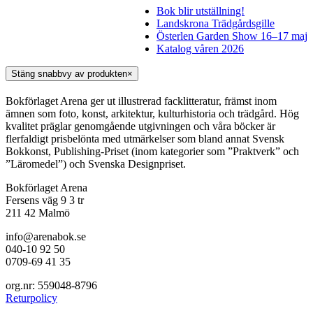
Bok blir utställning!
Landskrona Trädgårdsgille
Österlen Garden Show 16–17 maj
Katalog våren 2026
Stäng snabbvy av produkten
×
Bokförlaget Arena ger ut illustrerad facklitteratur, främst inom
ämnen som foto, konst, arkitektur, kulturhistoria och trädgård. Hög
kvalitet präglar genomgående utgivningen och våra böcker är
flerfaldigt prisbelönta med utmärkelser som bland annat Svensk
Bokkonst, Publishing-Priset (inom kategorier som ”Praktverk” och
”Läromedel”) och Svenska Designpriset.
Bokförlaget Arena
Fersens väg 9 3 tr
211 42 Malmö
info@arenabok.se
040-10 92 50
0709-69 41 35
org.nr: 559048-8796
Returpolicy