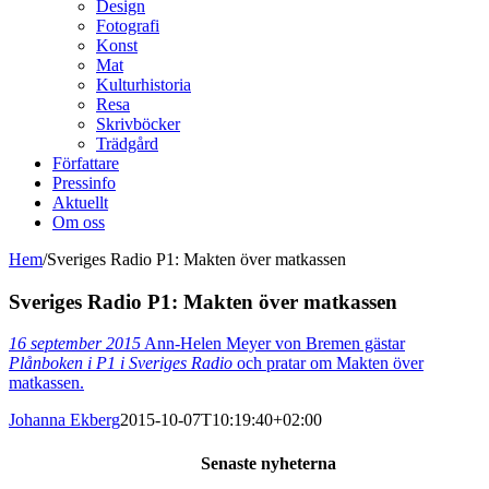
Design
Fotografi
Konst
Mat
Kulturhistoria
Resa
Skrivböcker
Trädgård
Författare
Pressinfo
Aktuellt
Om oss
Hem
/
Sveriges Radio P1: Makten över matkassen
Sveriges Radio P1: Makten över matkassen
16 september 2015
Ann-Helen Meyer von Bremen gästar
Plånboken i P1 i Sveriges Radio
och pratar om Makten över
matkassen.
Johanna Ekberg
2015-10-07T10:19:40+02:00
Senaste nyheterna