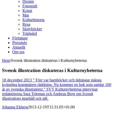
Design
Fotografi
Konst
Mat
Kulturhistoria
Resa
Skrivböcker
Trädgård
Författare
Pressinfo
Aktuellt
Om oss
Hem
/
Svensk illustration diskuteras i Kulturnyheterna
Svensk illustration diskuteras i Kulturnyheterna
18 december 2013 ” Förr var barnböcker och tidningar många
kvinnliga konstnärers räddning. Nu kommer en bok som samlar 100
år av svenska illustratörer.” SVT Kulturnyheterna intervjuar
redaktörerna Sara Teleman och Andreas Berg om
Svensk
illustrations
innehåll och idé.
Johanna Ekberg
2013-12-19T11:31:05+01:00