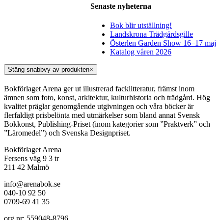
Senaste nyheterna
Bok blir utställning!
Landskrona Trädgårdsgille
Österlen Garden Show 16–17 maj
Katalog våren 2026
Stäng snabbvy av produkten
×
Bokförlaget Arena ger ut illustrerad facklitteratur, främst inom
ämnen som foto, konst, arkitektur, kulturhistoria och trädgård. Hög
kvalitet präglar genomgående utgivningen och våra böcker är
flerfaldigt prisbelönta med utmärkelser som bland annat Svensk
Bokkonst, Publishing-Priset (inom kategorier som ”Praktverk” och
”Läromedel”) och Svenska Designpriset.
Bokförlaget Arena
Fersens väg 9 3 tr
211 42 Malmö
info@arenabok.se
040-10 92 50
0709-69 41 35
org.nr: 559048-8796