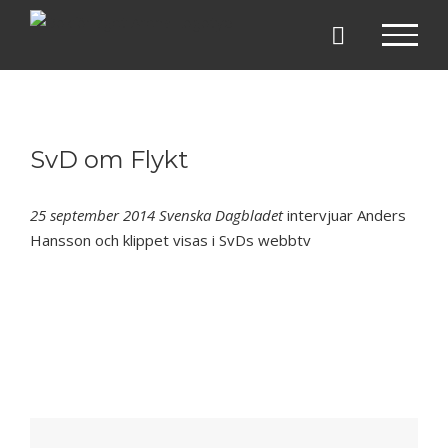
Fortsätt
till
innehållet
SvD om Flykt
25 september 2014
Svenska Dagbladet
intervjuar Anders
Hansson och klippet visas i SvDs webbtv