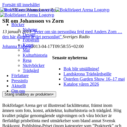
Fortsätt till innehållet
Hem
/
SR om Johansson vs Zorn
SR om Johansson vs Zorn
Böcker
Nyheter
13 januari 2013
”Peter om sin personliga fejd med Anders Zorn …
Design
den här gången är det personligt”
Sveriges Radio
Fotografi
Konst
Johanna Ekberg
2013-04-17T09:58:55+02:00
Mat
Kulturhistoria
Senaste nyheterna
Resa
Skrivböcker
Bok blir utställning!
Trädgård
Landskrona Trädgårdsgille
Författare
Österlen Garden Show 16–17 maj
Pressinfo
Katalog våren 2026
Aktuellt
Om oss
Stäng snabbvy av produkten
×
Bokförlaget Arena ger ut illustrerad facklitteratur, främst inom
ämnen som foto, konst, arkitektur, kulturhistoria och trädgård. Hög
kvalitet präglar genomgående utgivningen och våra böcker är
flerfaldigt prisbelönta med utmärkelser som bland annat Svensk
Bokkonst, Publishing-Priset (inom kategorier som ”Praktverk” och