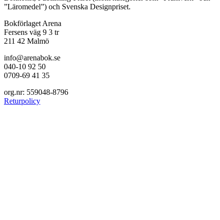
”Läromedel”) och Svenska Designpriset.
Bokförlaget Arena
Fersens väg 9 3 tr
211 42 Malmö
info@arenabok.se
040-10 92 50
0709-69 41 35
org.nr: 559048-8796
Returpolicy