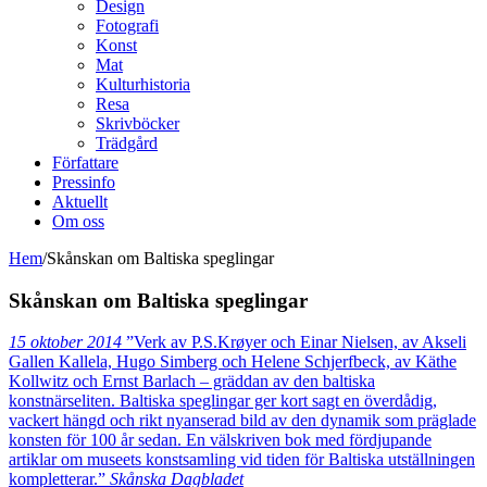
Design
Fotografi
Konst
Mat
Kulturhistoria
Resa
Skrivböcker
Trädgård
Författare
Pressinfo
Aktuellt
Om oss
Hem
/
Skånskan om Baltiska speglingar
Skånskan om Baltiska speglingar
15 oktober 2014
”Verk av P.S.Krøyer och Einar Nielsen, av Akseli
Gallen Kallela, Hugo Simberg och Helene Schjerfbeck, av Käthe
Kollwitz och Ernst Barlach – gräddan av den baltiska
konstnärseliten. Baltiska speglingar ger kort sagt en överdådig,
vackert hängd och rikt nyanserad bild av den dynamik som präglade
konsten för 100 år sedan. En välskriven bok med fördjupande
artiklar om museets konstsamling vid tiden för Baltiska utställningen
kompletterar.”
Skånska Dagbladet