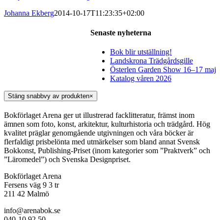
Johanna Ekberg
2014-10-17T11:23:35+02:00
Senaste nyheterna
Bok blir utställning!
Landskrona Trädgårdsgille
Österlen Garden Show 16–17 maj
Katalog våren 2026
Stäng snabbvy av produkten
×
Bokförlaget Arena ger ut illustrerad facklitteratur, främst inom
ämnen som foto, konst, arkitektur, kulturhistoria och trädgård. Hög
kvalitet präglar genomgående utgivningen och våra böcker är
flerfaldigt prisbelönta med utmärkelser som bland annat Svensk
Bokkonst, Publishing-Priset (inom kategorier som ”Praktverk” och
”Läromedel”) och Svenska Designpriset.
Bokförlaget Arena
Fersens väg 9 3 tr
211 42 Malmö
info@arenabok.se
040-10 92 50