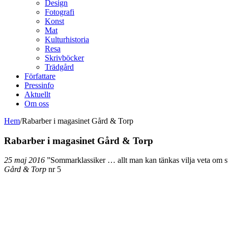
Design
Fotografi
Konst
Mat
Kulturhistoria
Resa
Skrivböcker
Trädgård
Författare
Pressinfo
Aktuellt
Om oss
Hem
/
Rabarber i magasinet Gård & Torp
Rabarber i magasinet Gård & Torp
25 maj 2016
”Sommarklassiker … allt man kan tänkas vilja veta om st
Gård & Torp
nr 5