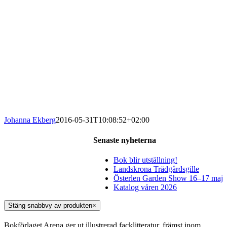
Johanna Ekberg
2016-05-31T10:08:52+02:00
Senaste nyheterna
Bok blir utställning!
Landskrona Trädgårdsgille
Österlen Garden Show 16–17 maj
Katalog våren 2026
Stäng snabbvy av produkten
×
Bokförlaget Arena ger ut illustrerad facklitteratur, främst inom