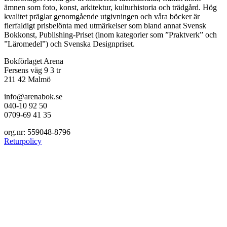
ämnen som foto, konst, arkitektur, kulturhistoria och trädgård. Hög
kvalitet präglar genomgående utgivningen och våra böcker är
flerfaldigt prisbelönta med utmärkelser som bland annat Svensk
Bokkonst, Publishing-Priset (inom kategorier som ”Praktverk” och
”Läromedel”) och Svenska Designpriset.
Bokförlaget Arena
Fersens väg 9 3 tr
211 42 Malmö
info@arenabok.se
040-10 92 50
0709-69 41 35
org.nr: 559048-8796
Returpolicy