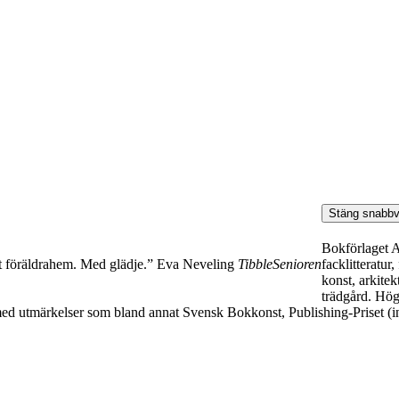
Stäng snabbv
Bokförlaget Ar
facklitteratu
t föräldrahem. Med glädje.” Eva Neveling
TibbleSenioren
konst, arkitek
trädgård. Hög 
med utmärkelser som bland annat Svensk Bokkonst, Publishing-Priset (