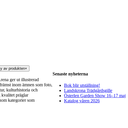
y av produkten
×
Senaste nyheterna
ena ger ut illustrerad
r, främst inom ämnen som foto,
Bok blir utställning!
tur, kulturhistoria och
Landskrona Trädgårdsgille
kvalitet präglar
Österlen Garden Show 16–17 maj
inom kategorier som
Katalog våren 2026