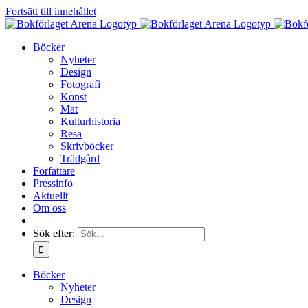
Fortsätt till innehållet
Böcker
Nyheter
Design
Fotografi
Konst
Mat
Kulturhistoria
Resa
Skrivböcker
Trädgård
Författare
Pressinfo
Aktuellt
Om oss
Sök efter:
Böcker
Nyheter
Design