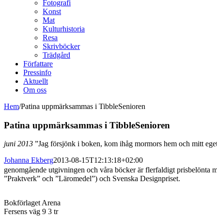
Fotografi
Konst
Mat
Kulturhistoria
Resa
Skrivböcker
Trädgård
Författare
Pressinfo
Aktuellt
Om oss
Hem
/
Patina uppmärksammas i TibbleSenioren
Patina uppmärksammas i TibbleSenioren
juni 2013
”Jag försjönk i boken, kom ihåg mormors hem och mitt ege
Johanna Ekberg
2013-08-15T12:13:18+02:00
genomgående utgivningen och våra böcker är flerfaldigt prisbelönta 
”Praktverk” och ”Läromedel”) och Svenska Designpriset.
Bokförlaget Arena
Fersens väg 9 3 tr