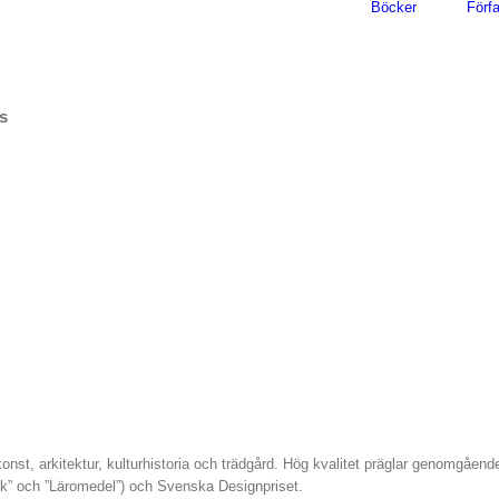
Böcker
Förfa
s
 konst, arkitektur, kulturhistoria och trädgård. Hög kvalitet präglar genomgåen
rk” och ”Läromedel”) och Svenska Designpriset.