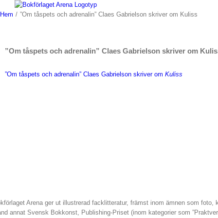
Fortsätt
till
Hem
/
”Om tåspets och adrenalin” Claes Gabrielson skriver om Kuliss
innehållet
”Om tåspets och adrenalin” Claes Gabrielson skriver om Kulis
”Om tåspets och adrenalin” Claes Gabrielson skriver om
Kuliss
kförlaget Arena ger ut illustrerad facklitteratur, främst inom ämnen som foto,
and annat Svensk Bokkonst, Publishing-Priset (inom kategorier som ”Praktve