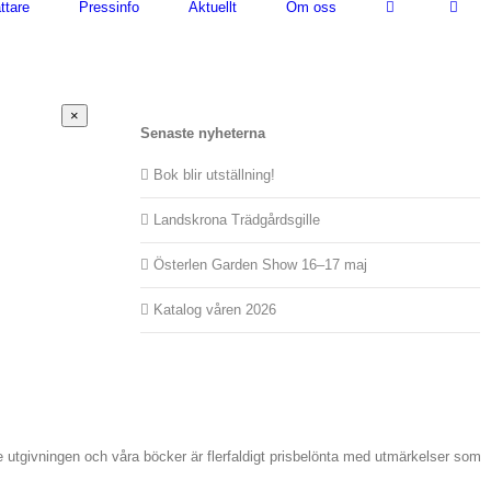
ttare
Pressinfo
Aktuellt
Om oss
Stäng
×
snabbvy
Senaste nyheterna
av
produkten
Bok blir utställning!
Landskrona Trädgårdsgille
Österlen Garden Show 16–17 maj
Katalog våren 2026
de utgivningen och våra böcker är flerfaldigt prisbelönta med utmärkelser som