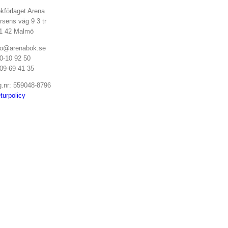
kförlaget Arena
rsens väg 9 3 tr
1 42 Malmö
fo@arenabok.se
0-10 92 50
09-69 41 35
g.nr: 559048-8796
turpolicy