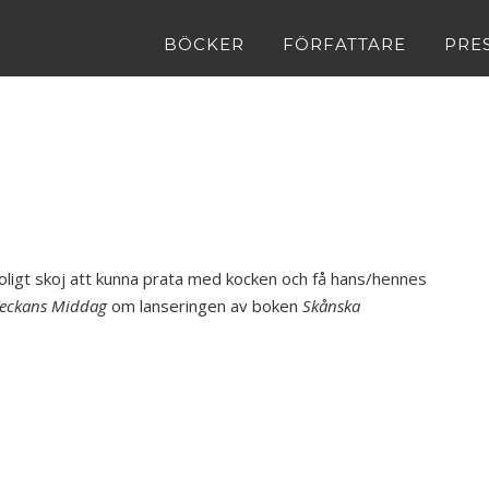
BÖCKER
FÖRFATTARE
PRE
oligt skoj att kunna prata med kocken och få hans/hennes
eckans Middag
om lanseringen av boken
Skånska