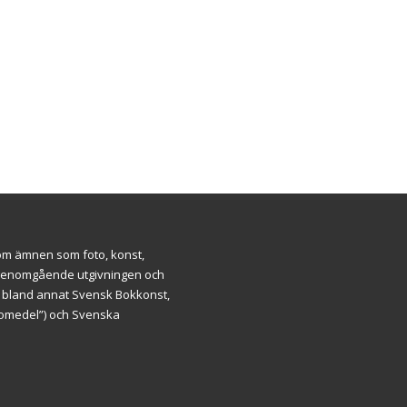
inom ämnen som foto, konst,
ar genomgående utgivningen och
m bland annat Svensk Bokkonst,
äromedel”) och Svenska