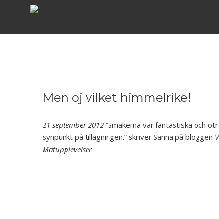
Fortsätt
till
innehållet
Men oj vilket himmelrike!
21 september 2012
”Smakerna var fantastiska och otr
synpunkt på tillagningen.” skriver Sanna på bloggen
V
Matupplevelser