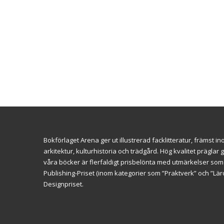
Bokförlaget Arena ger ut illustrerad facklitteratur, främst 
arkitektur, kulturhistoria och trädgård. Hög kvalitet prägl
våra böcker är flerfaldigt prisbelönta med utmärkelser so
Publishing-Priset (inom kategorier som ”Praktverk” och ”L
Designpriset.