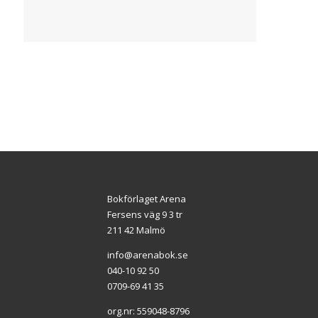
Bokförlaget Arena
Fersens väg 9 3 tr
211 42 Malmö
info@arenabok.se
040-10 92 50
0709-69 41 35
org.nr: 559048-8796