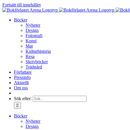
Fortsätt till innehållet
Böcker
Nyheter
Design
Fotografi
Konst
Mat
Kulturhistoria
Resa
Skrivböcker
Trädgård
Författare
Pressinfo
Aktuellt
Om oss
Sök efter:
Böcker
Nyheter
Design