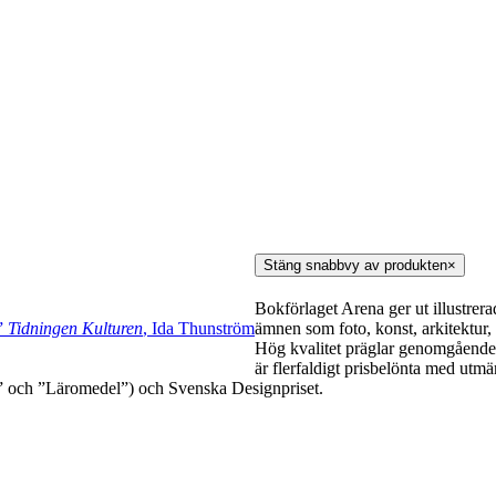
Stäng snabbvy av produkten
×
Bokförlaget Arena ger ut illustrera
ämnen som foto, konst, arkitektur, 
i”
Tidningen Kulturen
, Ida Thunström
Hög kvalitet präglar genomgående
är flerfaldigt prisbelönta med utm
” och ”Läromedel”) och Svenska Designpriset.