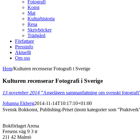
Fotografi
Konst
Mat
Kulturhistoria
Resa
Skrivböcker
Trädgård
Författare
Pressinfo
Aktuellt
Om oss
Hem
/
Kulturen recenserar Fotografi i Sverige
Kulturen recenserar Fotografi i Sverige
13 november 2014
”Angelägen sammanfattning om svenskt fotograf
Johanna Ekberg
2014-11-14T10:17:10+01:00
Svensk Bokkonst, Publishing-Priset (inom kategorier som ”Praktverk
Bokförlaget Arena
Fersens väg 9 3 tr
211 42 Malmö