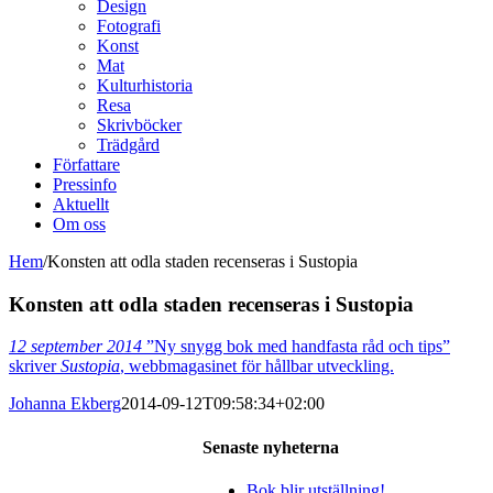
Design
Fotografi
Konst
Mat
Kulturhistoria
Resa
Skrivböcker
Trädgård
Författare
Pressinfo
Aktuellt
Om oss
Hem
/
Konsten att odla staden recenseras i Sustopia
Konsten att odla staden recenseras i Sustopia
12 september 2014
”Ny snygg bok med handfasta råd och tips”
skriver
Sustopia
, webbmagasinet för hållbar utveckling.
Johanna Ekberg
2014-09-12T09:58:34+02:00
Senaste nyheterna
Bok blir utställning!