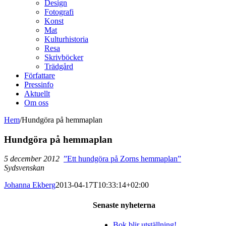
Design
Fotografi
Konst
Mat
Kulturhistoria
Resa
Skrivböcker
Trädgård
Författare
Pressinfo
Aktuellt
Om oss
Hem
/
Hundgöra på hemmaplan
Hundgöra på hemmaplan
5
december 2012
”Ett hundgöra på Zorns hemmaplan”
Sydsvenskan
Johanna Ekberg
2013-04-17T10:33:14+02:00
Senaste nyheterna
Bok blir utställning!